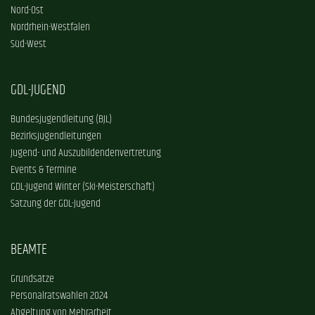
Nord-Ost
Nordrhein-Westfalen
Süd-West
GDL-JUGEND
Bundesjugendleitung (BJL)
Bezirksjugendleitungen
Jugend- und Auszubildendenvertretung
Events & Termine
GDL-Jugend Winter (Ski-Meisterschaft)
Satzung der GDL-Jugend
BEAMTE
Grundsätze
Personalratswahlen 2024
Abgeltung von Mehrarbeit