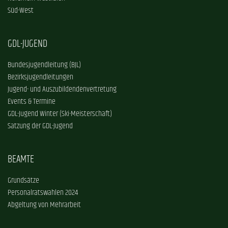
Süd-West
GDL-JUGEND
Bundesjugendleitung (BJL)
Bezirksjugendleitungen
Jugend- und Auszubildendenvertretung
Events & Termine
GDL-Jugend Winter (Ski-Meisterschaft)
Satzung der GDL-Jugend
BEAMTE
Grundsätze
Personalratswahlen 2024
Abgeltung von Mehrarbeit