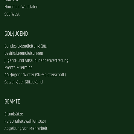
Nord-Ost
Nordrhein-Westfalen
Süd-West
GDL-JUGEND
Bundesjugendleitung (BJL)
Bezirksjugendleitungen
Jugend- und Auszubildendenvertretung
Events & Termine
GDL-Jugend Winter (Ski-Meisterschaft)
Satzung der GDL-Jugend
BEAMTE
Grundsätze
Personalratswahlen 2024
Abgeltung von Mehrarbeit