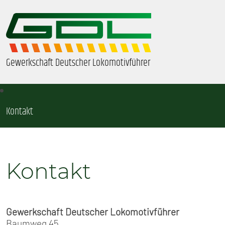
Gewerkschaft Deutscher Lokomotivführer
Kontakt
ÜBER UNS
BEZIRKE & ORTSGRUPPEN
Kontakt
GDL-JUGEND
BEAMTE
Gewerkschaft Deutscher Lokomotivführer
Baumweg 45