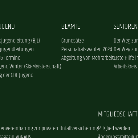
JUGEND
BEAMTE
SENIOREN
jugendleitung (BJL)
Grundsätze
Der Weg zur
sjugendleitungen
Personalratswahlen 2024
Der Weg zur
 & Termine
Abgeltung von Mehrarbeit
Erste Hilfe 
gend Winter (Ski-Meisterschaft)
Arbeitskreis
g der GDL-Jugend
MITGLIEDSCHAFT
envereinbarung zur privaten Unfallversicherung
Mitglied werden
magazin VORAUS
Änderungsmitteilu