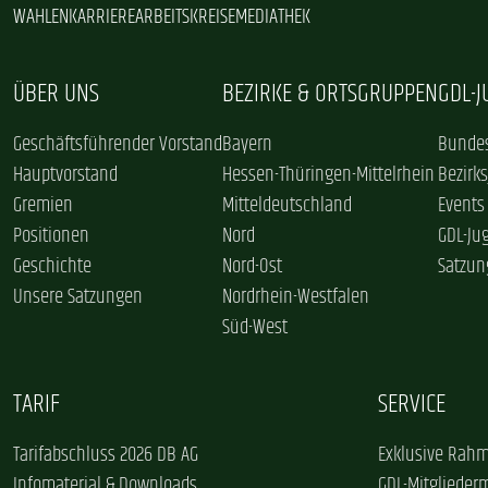
WAHLEN
KARRIERE
ARBEITSKREISE
MEDIATHEK
ÜBER UNS
BEZIRKE & ORTSGRUPPEN
GDL-
Geschäftsführender Vorstand
Bayern
Bundes
Hauptvorstand
Hessen-Thüringen-Mittelrhein
Bezirk
Gremien
Mitteldeutschland
Events
Positionen
Nord
GDL-Ju
Geschichte
Nord-Ost
Satzun
Unsere Satzungen
Nordrhein-Westfalen
Süd-West
TARIF
SERVICE
Tarifabschluss 2026 DB AG
Exklusive Rahm
Infomaterial & Downloads
GDL-Mitglieder