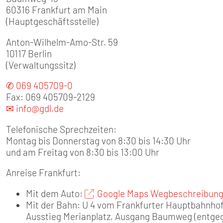
SENIOREN
60316 Frankfurt am Main
(Hauptgeschäftsstelle)
TARIF
Anton-Wilhelm-Amo-Str. 59
10117 Berlin
SERVICE
(Verwaltungssitz)
MITGLIEDSCHAFT
✆ 069 405709-0
Fax: 069 405709-2129
✉ info@gdl.de
PRESSE
Telefonische Sprechzeiten:
Montag bis Donnerstag von 8:30 bis 14:30 Uhr
und am Freitag von 8:30 bis 13:00 Uhr
Anreise Frankfurt:
Mit dem Auto:
Google Maps Wegbeschreibun
Mit der Bahn: U 4 vom Frankfurter Hauptbahnho
Ausstieg Merianplatz, Ausgang Baumweg (entgeg