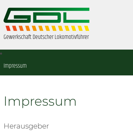
Gewerkschaft Deutscher Lokomotivführer
Impressum
ÜBER UNS
BEZIRKE & ORTSGRUPPEN
Impressum
GDL-JUGEND
BEAMTE
Herausgeber