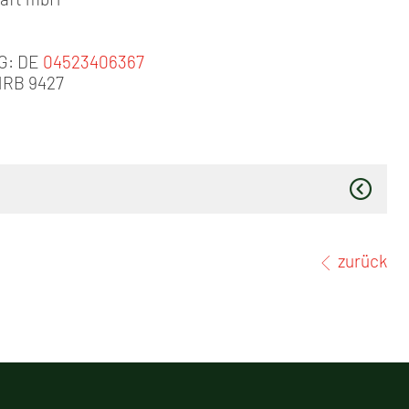
tG: DE
04523406367
 HRB 9427
zurück