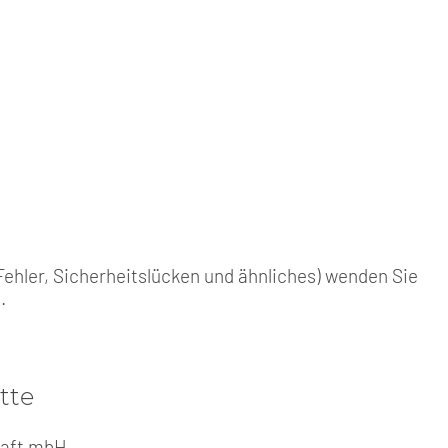
ehler, Sicherheitslücken und ähnliches) wenden Sie
e
.
tte
haft mbH