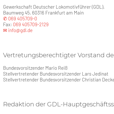
SENIOREN
Gewerkschaft Deutscher Lokomotivführer (GDL),
Baumweg 45, 60316 Frankfurt am Main
TARIF
✆ 069 405709-0
Fax:
069 405709-2129
SERVICE
✉ info@gdl.de
MITGLIEDSCHAFT
Vertretungsberechtigter Vorstand d
PRESSE
Bundesvorsitzender Mario Reiß
Stellvertretender Bundesvorsitzender Lars Jedinat
Stellvertretender Bundesvorsitzender Christian Deck
Redaktion der GDL-Hauptgeschäftsst