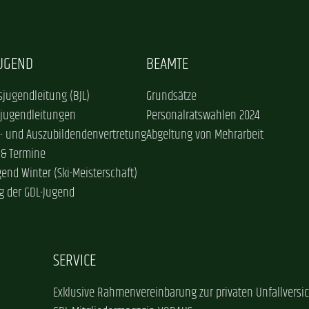
JUGEND
BEAMTE
jugendleitung (BJL)
Grundsätze
sjugendleitungen
Personalratswahlen 2024
- und Auszubildendenvertretung
Abgeltung von Mehrarbeit
 & Termine
gend Winter (Ski-Meisterschaft)
g der GDL-Jugend
SERVICE
Exklusive Rahmenvereinbarung zur privaten Unfallversi