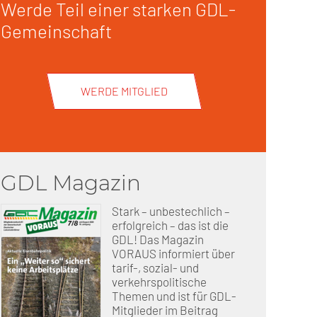
Werde Teil einer starken GDL-
Gemeinschaft
erschaft)
che (DB AG)
tsschutz
WERDE MITGLIED
r als nur Plus (DB AG)
ung
GDL Magazin
Stark – unbestechlich –
erfolgreich – das ist die
GDL! Das Magazin
VORAUS informiert über
tarif-, sozial- und
verkehrspolitische
Themen und ist für GDL-
Mitglieder im Beitrag