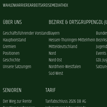
WAHLEN
KARRIERE
ARBEITSKREISE
MEDIATHEK
ÜBER UNS
BEZIRKE & ORTSGRUPPEN
GDL-
Geschäftsführender Vorstand
Bayern
Bundes
Hauptvorstand
Hessen-Thüringen-Mittelrhein
Bezirk
Gremien
Mitteldeutschland
Jugend
Positionen
Nord
Events
Geschichte
Nord-Ost
GDL-Ju
Unsere Satzungen
Nordrhein-Westfalen
Satzun
Süd-West
SENIOREN
TARIF
Der Weg zur Rente
Tarifabschluss 2026 DB AG