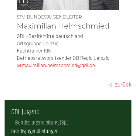
STV. BUNDESJUGENDLEITER
Maximilian Helmschmied
GDL-Bezirk Mitteldeutschland
Ortsgruppe Leipzig
Fachtrainer KIN
Betriebsratsvorsitzender DB Regio Leipzig
✉ maximilian.helmschmied@gdl.de
zurück
GDL-Jugend
Bundesjugendleitung (BJL)
Bezirksjugendleitungen