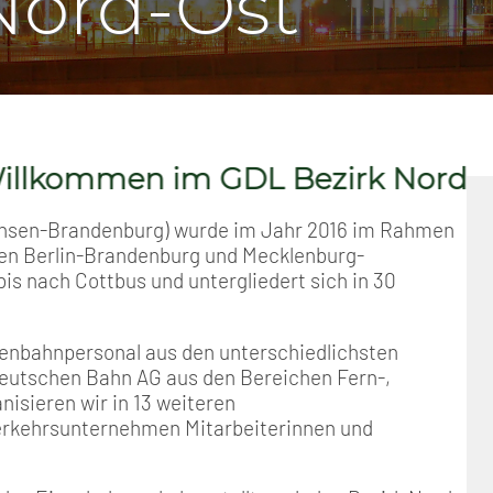
Nord-Ost
Positionen
Nord
Events & Termine
Arbeitskreis Seniorenpolitik
Schichtarbeit
Berufshaftpflicht
Mitgliedsbeiträge
Geschichte
Nord-Ost
GDL-Jugend Winter (Ski-Meist
Job-Ticket (DB AG)
Berufsrechtsschutz
Unsere Satzungen
Nordrhein-Westfalen
Satzung der GDL-Jugend
Grundsätzliche Fünf-Tage-Wo
Familien- und Wohnungsrech
en im GDL Bezirk Nord-Ost
Süd-West
Erhöhung des Entgeltes - Meh
Freizeit- und Unfallversicher
achsen-Brandenburg) wurde im Jahr 2016 im Rahmen
en Berlin-Brandenburg und Mecklenburg-
Ratgeber & Downloads
is nach Cottbus und untergliedert sich in 30
Technikbroschüren
senbahnpersonal aus den unterschiedlichsten
Deutschen Bahn AG aus den Bereichen Fern-,
Versichertenberater
nisieren wir in 13 weiteren
rkehrsunternehmen Mitarbeiterinnen und
Werbemittel