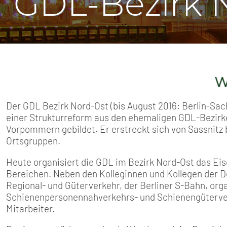
GDL-Bezirk 
SENIOREN
TARIF
SERVICE
Willkomm
MITGLIEDSCHAFT
Der GDL Bezirk Nord-Ost (bis August 2016: Berlin-S
PRESSE
einer Strukturreform aus den ehemaligen GDL-Bezirk
Vorpommern gebildet. Er erstreckt sich von Sassnitz b
Ortsgruppen.
Heute organisiert die GDL im Bezirk Nord-Ost das Ei
Bereichen. Neben den Kolleginnen und Kollegen der 
Regional- und Güterverkehr, der Berliner S-Bahn, orga
Schienenpersonennahverkehrs- und Schienengüterve
Mitarbeiter.