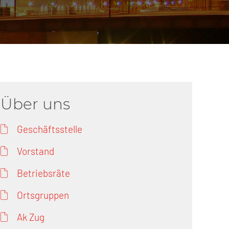
erschaft)
che (DB AG)
tsschutz
r als nur Plus (DB AG)
ung
Über uns
Geschäftsstelle
Vorstand
Betriebsräte
Ortsgruppen
Ak Zug