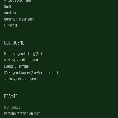
Mitteldeutschland
Nord
Nord-Ost
Nordrhein-Westfalen
Süd-West
GDL-JUGEND
Bundesjugendleitung (BJL)
Bezirksjugendleitungen
Events & Termine
GDL-Jugend Winter (Ski-Meisterschaft)
Satzung der GDL-Jugend
BEAMTE
Grundsätze
Personalratswahlen 2024