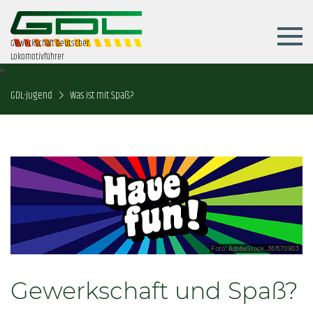
Gewerkschaft Deutscher
Lokomotivführer
GDL-Jugend
Was ist mit Spaß?
Foto: AdobeStock_361570903
Gewerkschaft und Spaß?