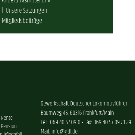
Änderungsmitteilung
erschaft)
Unsere Satzungen
Mitgliedsbeiträge
che (DB AG)
tsschutz
r als nur Plus (DB AG)
ung
Gewerkschaft Deutscher Lokomotivführer
Baumweg 45, 60316 Frankfurt/Main
 Rente
Tel.: 069 40 57 09-0 • Fax: 069 40 57 09-21 29
 Pension
Mail: info@gdl.de