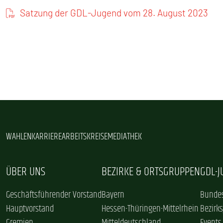
SENIOREN
Satzung der GDL-Jugend vom 28. August 2023
TARIF
SERVICE
MITGLIEDSCHAFT
PRESSE
WAHLEN
KARRIERE
ARBEITSKREISE
MEDIATHEK
ÜBER UNS
BEZIRKE & ORTSGRUPPEN
GDL-
Geschäftsführender Vorstand
Bayern
Bundes
Hauptvorstand
Hessen-Thüringen-Mittelrhein
Bezirk