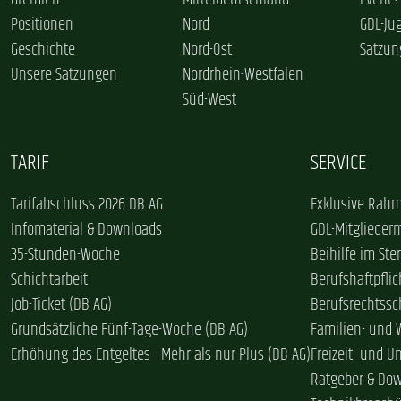
Gremien
Mitteldeutschland
Events
Positionen
Nord
GDL-Ju
Geschichte
Nord-Ost
Satzun
Unsere Satzungen
Nordrhein-Westfalen
Süd-West
TARIF
SERVICE
Tarifabschluss 2026 DB AG
Exklusive Rahm
Infomaterial & Downloads
GDL-Mitglieder
35-Stunden-Woche
Beihilfe im Ster
Schichtarbeit
Berufshaftpflic
Job-Ticket (DB AG)
Berufsrechtssc
Grundsätzliche Fünf-Tage-Woche (DB AG)
Familien- und
Erhöhung des Entgeltes - Mehr als nur Plus (DB AG)
Freizeit- und U
Ratgeber & Do