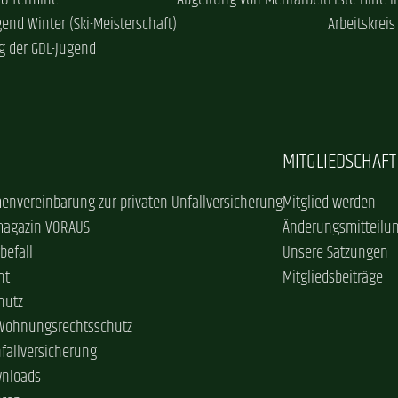
 & Termine
Abgeltung von Mehrarbeit
Erste Hilfe 
gend Winter (Ski-Meisterschaft)
Arbeitskreis
g der GDL-Jugend
MITGLIEDSCHAFT
envereinbarung zur privaten Unfallversicherung
Mitglied werden
magazin VORAUS
Änderungsmitteilu
befall
Unsere Satzungen
ht
Mitgliedsbeiträge
hutz
 Wohnungsrechtsschutz
nfallversicherung
wnloads