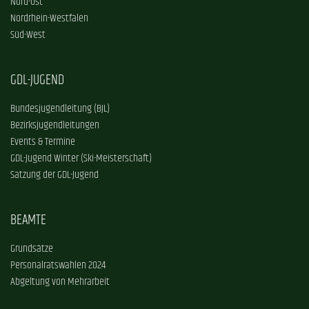
Nord-Ost
Nordrhein-Westfalen
Süd-West
GDL-JUGEND
Bundesjugendleitung (BJL)
Bezirksjugendleitungen
Events & Termine
GDL-Jugend Winter (Ski-Meisterschaft)
Satzung der GDL-Jugend
BEAMTE
Grundsätze
Personalratswahlen 2024
Abgeltung von Mehrarbeit