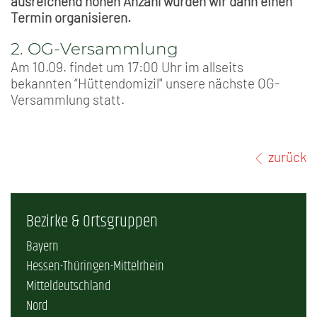
ausreichend hohen Anzahl würden wir dann einen
Termin organisieren.
2. OG-Versammlung
Am 10.09. findet um 17:00 Uhr im allseits
bekannten “Hüttendomizil" unsere nächste OG-
Versammlung statt.
zurück
Bezirke & Ortsgruppen
Bayern
Hessen-Thüringen-Mittelrhein
Mitteldeutschland
Nord