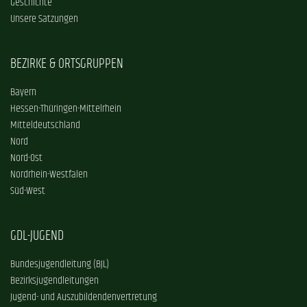
Geschichte
Unsere Satzungen
BEZIRKE & ORTSGRUPPEN
Bayern
Hessen-Thüringen-Mittelrhein
Mitteldeutschland
Nord
Nord-Ost
Nordrhein-Westfalen
Süd-West
GDL-JUGEND
Bundesjugendleitung (BJL)
Bezirksjugendleitungen
Jugend- und Auszubildendenvertretung