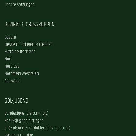
Unsere Satzungen
BEZIRKE & ORTSGRUPPEN
Bayern
Hessen-Thüringen-Mittelrhein
Mitteldeutschland
Nord
Nord-Ost
Nordrhein-Westfalen
Süd-West
GDL-JUGEND
Bundesjugendleitung (BJL)
Bezirksjugendleitungen
Jugend- und Auszubildendenvertretung
Events & Termine