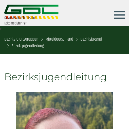
Gewerkschaft Deutscher
Lokomotivführer
Bezirke & Ortsgruppen
Mitteldeutschland
Bezirksjugend
Bezirksjugendleitung
Bezirksjugendleitung