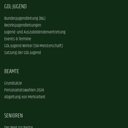
GDL-JUGEND
Bundesjugendleitung (BJL)
Bezirksjugendleitungen
Jugend- und Auszubildendenvertretung
Events & Termine
GDL-Jugend Winter (Ski-Meisterschaft)
Satzung der GDL-Jugend
BEAMTE
Grundsätze
Personalratswahlen 2024
Abgeltung von Mehrarbeit
SENIOREN
Der Weg zur Rente