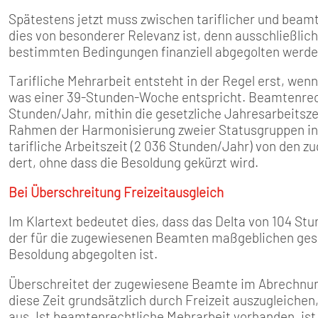
Spätestens jetzt muss zwischen tariflicher und beam
dies von besonderer Relevanz ist, denn ausschließlic
bestimmten Bedingungen finanziell abgegolten werde
Tarifliche Mehrarbeit entsteht in der Regel erst, wen
was einer 39-Stunden-Woche entspricht. Beamtenrech
Stunden/Jahr, mithin die gesetzliche Jahresarbeitsz
Rahmen der Harmonisierung zweier Statusgruppen inne
tarifliche Arbeitszeit (2 036 Stunden/Jahr) von den
dert, ohne dass die Besoldung gekürzt wird.
Bei Überschreitung Freizeitausgleich
Im Klartext bedeutet dies, dass das Delta von 104 Stu
der für die zugewiesenen Beamten maßgeblichen geset
Besoldung abgegolten ist.
Überschreitet der zugewiesene Beamte im Abrechnungs
diese Zeit grundsätzlich durch Freizeit auszugleiche
aus. Ist beamtenrechtliche Mehrarbeit vorhanden, ist