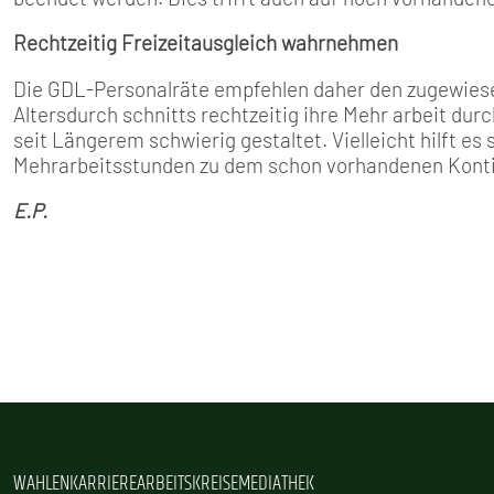
Rechtzeitig Freizeitausgleich wahrnehmen
Die GDL­-Personalräte empfeh­len daher den zugewie
Altersdurch­ schnitts rechtzeitig ihre Mehr­ arbeit du
seit Längerem schwierig gestaltet. Vielleicht hilft e
Mehrarbeitsstunden zu dem schon vorhandenen Kont
E.P.
WAHLEN
KARRIERE
ARBEITSKREISE
MEDIATHEK