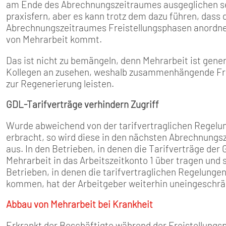
am Ende des Abrechnungszeitraumes ausgeglichen sein
praxisfern, aber es kann trotz­ dem dazu führen, dass 
Abrechnungszeitraumes Freistellungsphasen anordnet
von Mehr­arbeit kommt.
Das ist nicht zu bemängeln, denn Mehrarbeit ist gener
Kollegen an­ zusehen, weshalb zusammen­hängende Fre
zur Regenerierung leisten.
GDL-Tarifverträge verhindern Zugriff
Wurde abweichend von der tarifvertraglichen Regelun
erbracht, so wird diese in den nächsten Abrechnungsze
aus. In den Betrieben, in denen die Tarifverträge de
Mehrarbeit in das Arbeitszeitkonto 1 über­ tragen und
Betrieben, in denen die tarif­vertraglichen Regelung
kommen, hat der Ar­beitgeber weiterhin uneingeschrän
Abbau von Mehrarbeit bei Krankheit
Erkrankt der Beschäftigte wäh­rend der Freistellungs