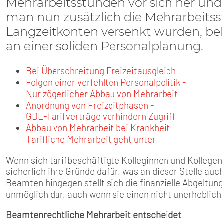
SENIOREN
Mehrarbeitsstunden vor sich her und k
man nun zusätzlich die Mehrarbeitss
TARIF
Langzeitkonten versenkt wurden, b
an einer soliden Personalplanung.
SERVICE
Bei Überschreitung Freizeitausgleich
Folgen einer verfehlten Personalpolitik -
MITGLIEDSCHAFT
Nur zögerlicher Abbau von Mehrarbeit
Anordnung von Freizeitphasen -
PRESSE
GDL-Tarifverträge verhindern Zugriff
Abbau von Mehrarbeit bei Krankheit -
Tarifliche Mehrarbeit geht unter
Wenn sich tarifbeschäftigte Kolleginnen und Kollege
sicherlich ihre Gründe dafür, was an dieser Stelle auc
Beamten hingegen stellt sich die finanzielle Abgeltun
unmöglich dar, auch wenn sie einen nicht unerheblic
Beamtenrechtliche Mehrarbeit entscheidet