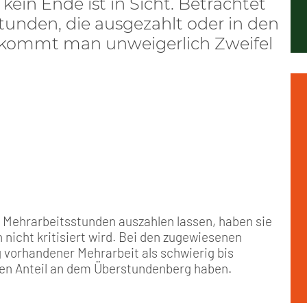
ein Ende ist in Sicht. Betrachtet
Positionen
Nord
GDL-Jugend Winter (Ski-Meist
Arbeitskreis Seniorenpolitik
Schichtarbeit
Berufshaftpflicht
Mitgliedsbeiträge
tunden, die ausgezahlt oder in den
ekommt man unweigerlich Zweifel
Geschichte
Nord-Ost
Satzung der GDL-Jugend
Job-Ticket (DB AG)
Berufsrechtsschutz
Unsere Satzungen
Nordrhein-Westfalen
Grundsätzliche Fünf-Tage-Wo
Familien- und Wohnungsrech
Süd-West
Erhöhung des Entgeltes - Meh
Freizeit- und Unfallversicher
Ratgeber & Downloads
Technikbroschüren
n Mehrarbeitsstunden auszahlen lassen, haben sie
h nicht kritisiert wird. Bei den zugewiesenen
Versichertenberater
g vorhandener Mehrarbeit als schwierig bis
hen Anteil an dem Überstundenberg haben.
Werbemittel