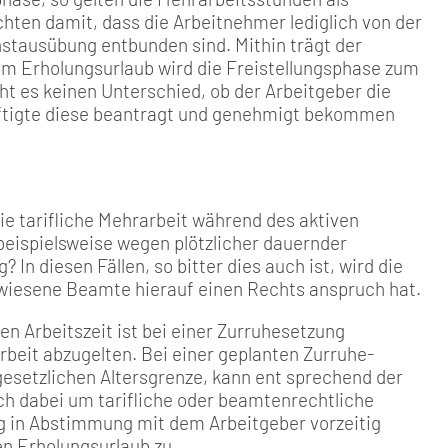
h­ten damit, dass die Arbeitneh­mer lediglich von der
enstausübung entbunden sind. Mithin trägt der
im Erholungsurlaub wird die Frei­stellungsphase zum
t es keinen Unterschied, ob der Arbeitge­ber die
äftigte diese beantragt und genehmigt bekommen
ie tarif­liche Mehrarbeit während des aktiven
eispielsweise wegen plötzli­cher dauernder
 In diesen Fällen, so bitter dies auch ist, wird die
ewiesene Beamte hierauf einen Rechts­ anspruch hat.
en Arbeitszeit ist bei einer Zurruhesetzung
beit abzugelten. Bei einer geplanten Zurruhe­
esetz­lichen Altersgrenze, kann ent­ sprechend der
ch dabei um tarif­liche oder beamtenrechtliche
g in Abstimmung mit dem Arbeitgeber vorzeitig
n Erholungs­urlaub zu.