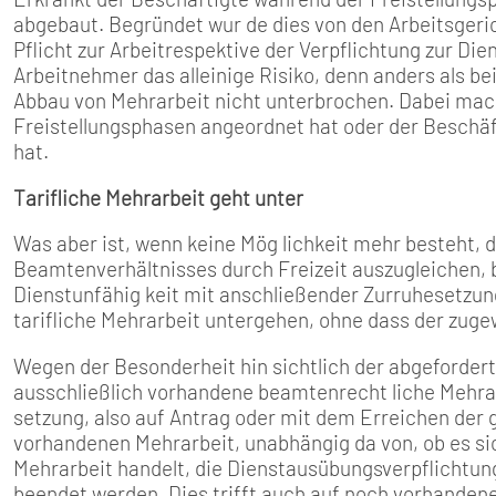
abgebaut. Begründet wur­ de dies von den Arbeitsgeric
Pflicht zur Arbeitrespektive der Verpflichtung zur Di
Arbeitnehmer das alleinige Risiko, denn anders als be
Abbau von Mehrarbeit nicht unterbro­chen. Dabei mach
Freistellungsphasen angeordnet hat oder der Be­sch
hat.
Tarifliche Mehrarbeit geht unter
Was aber ist, wenn keine Mög­ lichkeit mehr besteht, d
Beamtenverhältnisses durch Freizeit auszugleichen, b
Dienstunfähig­ keit mit anschließender Zurru­hesetzung?
ta­rifliche Mehrarbeit untergehen, ohne dass der zug
Wegen der Besonderheit hin­ sichtlich der abgefordert
ausschließlich vorhandene beamtenrecht­ liche Mehrar
setzung, also auf Antrag oder mit dem Erreichen der g
vorhandenen Mehrarbeit, unabhängig da­ von, ob es si
Mehrarbeit handelt, die Dienstausübungsverpflichtun
beendet werden. Dies trifft auch auf noch vorhandene