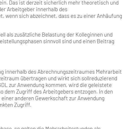
. Das ist derzeit sicherlich mehr theoretisch und
der Arbeitgeber innerhalb des
, wenn sich abzeichnet, dass es zu einer Anhäufung
ell als zusätzliche Belastung der Kolleginnen und
istellungsphasen sinnvoll sind und einen Beitrag
g in­nerhalb des Abrechnungszeit­raumes Mehrarbeit
itraum übertra­gen und wirkt sich sollreduzie­rend
r GDL zur Anwendung kommen, wird die geleistete
 so dem Zugriff des Arbeitgebers entzogen. In den
en einer anderen Gewerkschaft zur An­wendung
kten Zugriff.
phase, so gelten die Mehrarbeitsstunden als