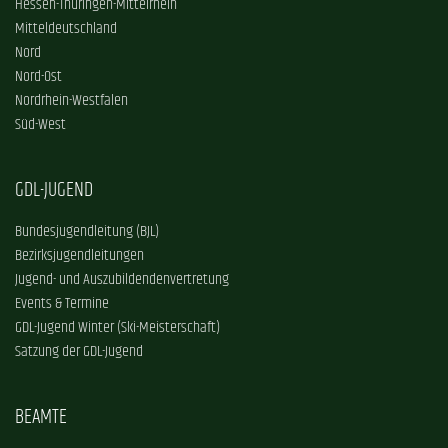
Hessen-Thüringen-Mittelrhein
Mitteldeutschland
Nord
Nord-Ost
Nordrhein-Westfalen
Süd-West
GDL-JUGEND
Bundesjugendleitung (BJL)
Bezirksjugendleitungen
Jugend- und Auszubildendenvertretung
Events & Termine
GDL-Jugend Winter (Ski-Meisterschaft)
Satzung der GDL-Jugend
BEAMTE