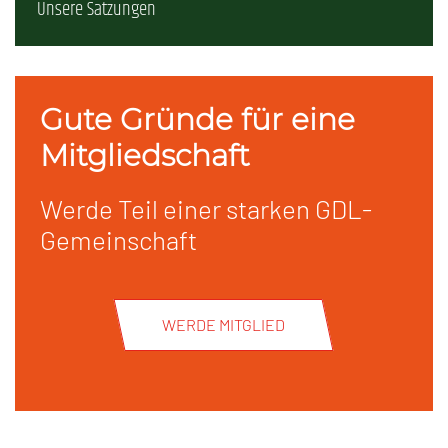
Unsere Satzungen
Gute Gründe für eine
Mitgliedschaft
Werde Teil einer starken GDL-
Gemeinschaft
WERDE MITGLIED