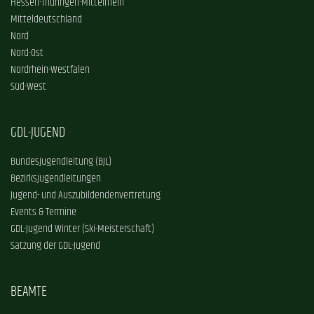
Hessen-Thüringen-Mittelrhein
Mitteldeutschland
Nord
Nord-Ost
Nordrhein-Westfalen
Süd-West
GDL-JUGEND
Bundesjugendleitung (BJL)
Bezirksjugendleitungen
Jugend- und Auszubildendenvertretung
Events & Termine
GDL-Jugend Winter (Ski-Meisterschaft)
Satzung der GDL-Jugend
BEAMTE