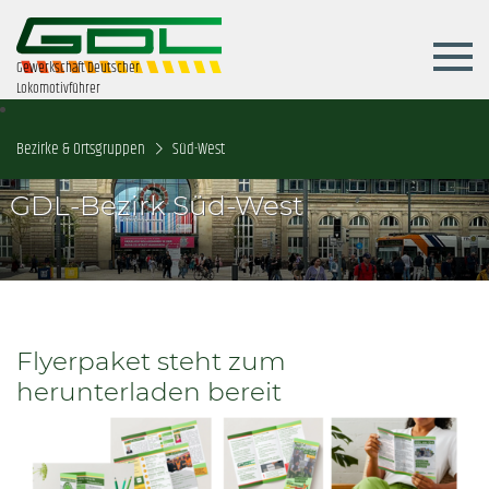
Gewerkschaft Deutscher
Lokomotivführer
Bezirke & Ortsgruppen
Süd-West
GDL-Bezirk Süd-West
Flyerpaket steht zum
herunterladen bereit