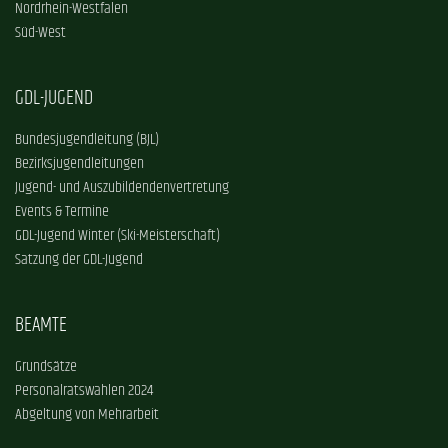
Nordrhein-Westfalen
Süd-West
GDL-JUGEND
Bundesjugendleitung (BJL)
Bezirksjugendleitungen
Jugend- und Auszubildendenvertretung
Events & Termine
GDL-Jugend Winter (Ski-Meisterschaft)
Satzung der GDL-Jugend
BEAMTE
Grundsätze
Personalratswahlen 2024
Abgeltung von Mehrarbeit