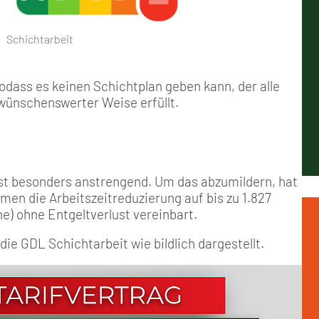
Positionen
Nord
GDL-Jugend Winter (Ski-Meist
Arbeitskreis Seniorenpolitik
Schichtarbeit
Berufshaftpflicht
Mitgliedsbeiträge
Schichtarbeit
Geschichte
Nord-Ost
Satzung der GDL-Jugend
Job-Ticket (DB AG)
Berufsrechtsschutz
Unsere Satzungen
Nordrhein-Westfalen
Grundsätzliche Fünf-Tage-Wo
Familien- und Wohnungsrech
odass es keinen Schichtplan geben kann, der alle
wünschenswerter Weise erfüllt.
Süd-West
Erhöhung des Entgeltes - Meh
Freizeit- und Unfallversicher
Ratgeber & Downloads
st besonders anstrengend. Um das abzumildern, hat
n die Arbeitszeitreduzierung auf bis zu 1.827
Technikbroschüren
) ohne Entgeltverlust vereinbart.
ie GDL Schichtarbeit wie bildlich dargestellt.
Versichertenberater
Werbemittel