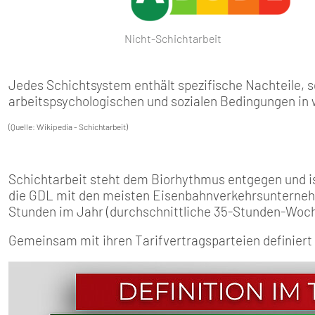
SENIOREN
TARIF
Nicht-Schichtarbeit
SERVICE
Jedes Schichtsystem enthält spezifische Nachteile, s
arbeitspsychologischen und sozialen Bedingungen in 
MITGLIEDSCHAFT
(Quelle: Wikipedia - Schichtarbeit)
PRESSE
Schichtarbeit steht dem Biorhythmus entgegen und i
die GDL mit den meisten Eisenbahnverkehrsunternehme
Stunden im Jahr (durchschnittliche 35-Stunden-Woche
Gemeinsam mit ihren Tarifvertragsparteien definiert d