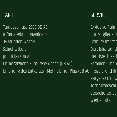
TARIF
SERVICE
Tarifabschluss 2026 DB AG
Exklusive Rahm
Infomaterial & Downloads
GDL-Mitglieder
35-Stunden-Woche
Beihilfe im Ster
Schichtarbeit
Berufshaftpflic
Job-Ticket (DB AG)
Berufsrechtssc
Grundsätzliche Fünf-Tage-Woche (DB AG)
Familien- und
Erhöhung des Entgeltes - Mehr als nur Plus (DB AG)
Freizeit- und U
Ratgeber & Do
Technikbrosch
Versichertenbe
Werbemittel