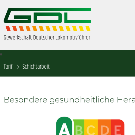
Gewerkschaft Deutscher Lokomotivführer
Tarif
ÜBER UNS
Schichtarbeit
BEZIRKE & ORTSGRUPPEN
Besondere gesundheitliche Her
GDL-JUGEND
BEAMTE