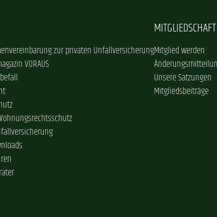
MITGLIEDSCHAFT
envereinbarung zur privaten Unfallversicherung
Mitglied werden
magazin VORAUS
Änderungsmitteilu
befall
Unsere Satzungen
ht
Mitgliedsbeiträge
hutz
 Wohnungsrechtsschutz
nfallversicherung
wnloads
üren
rater