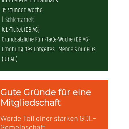
Infomaterial & Downloads
erschaft)
35-Stunden-Woche
Schichtarbeit
Job-Ticket (DB AG)
che (DB AG)
tsschutz
Grundsätzliche Fünf-Tage-Woche (DB AG)
Erhöhung des Entgeltes - Mehr als nur Plus
r als nur Plus (DB AG)
ung
(DB AG)
Gute Gründe für eine
Mitgliedschaft
Werde Teil einer starken GDL-
Gemeinschaft