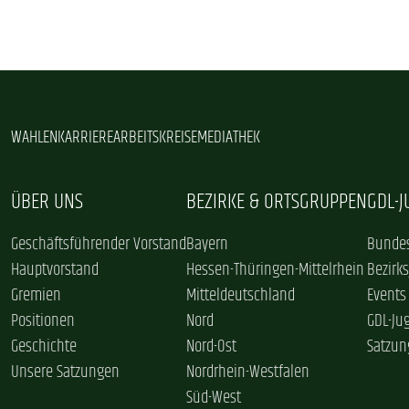
WAHLEN
KARRIERE
ARBEITSKREISE
MEDIATHEK
ÜBER UNS
BEZIRKE & ORTSGRUPPEN
GDL-
Geschäftsführender Vorstand
Bayern
Bundes
Hauptvorstand
Hessen-Thüringen-Mittelrhein
Bezirk
Gremien
Mitteldeutschland
Events
Positionen
Nord
GDL-Ju
Geschichte
Nord-Ost
Satzun
Unsere Satzungen
Nordrhein-Westfalen
Süd-West