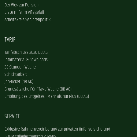
Der Weg zur Pension
Erste Hilfe im Pflegefall
Arbeitskreis Seniorenpolitik
TARIF
Tarifabschluss 2026 DB AG
Infomaterial & Downloads
35-Stunden-Woche
Schichtarbeit
Job-Ticket (DB AG)
Grundsätzliche Fünf-Tage-Woche (DB AG)
Erhöhung des Entgeltes - Mehr als nur Plus (DB AG)
SERVICE
Exklusive Rahmenvereinbarung zur privaten Unfallversicherung
GDL-Mitgliedermagazin VORAUS