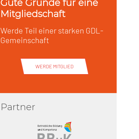
Gute Gründe für eine
Mitgliedschaft
Werde Teil einer starken GDL-
Gemeinschaft
WERDE MITGLIED
Partner