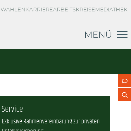
WAHLEN
KARRIERE
ARBEITSKREISE
MEDIATHEK
MENÜ
RBLICK
d
g zur privaten Unfallversicherung
n
US
Service
Exklusive Rahmenvereinbarung zur privaten