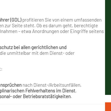
Positionen
Nord
GDL-Jugend Winter (Ski-Meist
Arbeitskreis Seniorenpolitik
Schichtarbeit
Berufshaftpflicht
Mitgliedsbeiträge
Geschichte
Nord-Ost
Satzung der GDL-Jugend
Job-Ticket (DB AG)
Berufsrechtsschutz
hrer (GDL)
profitieren Sie von einem umfassenden
en zur Seite steht. Ob es darum geht, berechtigte
Unsere Satzungen
Nordrhein-Westfalen
Grundsätzliche Fünf-Tage-Wo
Familien- und Wohnungsrech
ßnahmen – etwa Anordnungen oder Eingriffe seitens
Süd-West
Erhöhung des Entgeltes - Meh
Freizeit- und Unfallversicher
chutz bei allen gerichtlichen und
 die unmittelbar mit dem Dienst- oder
Ratgeber & Downloads
t:
Technikbroschüren
ansprüchen
nach Dienst-/Arbeitsunfällen,
Versichertenberater
plinarischen Fehlverhaltens im Dienst
,
sonal- oder Betriebsratstätigkeiten
.
Werbemittel