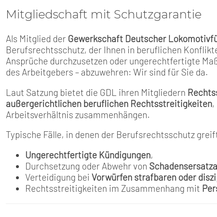
SENIOREN
Mitgliedschaft mit Schutzgarantie
TARIF
Als Mitglied der
Gewerkschaft Deutscher Lokomotivfü
Berufsrechtsschutz, der Ihnen in beruflichen Konflikt
SERVICE
Ansprüche durchzusetzen oder ungerechtfertigte Ma
des Arbeitgebers – abzuwehren: Wir sind für Sie da.
MITGLIEDSCHAFT
Laut Satzung bietet die GDL ihren Mitgliedern
Rechtss
außergerichtlichen beruflichen Rechtsstreitigkeiten
,
PRESSE
Arbeitsverhältnis zusammenhängen.
Typische Fälle, in denen der Berufsrechtsschutz greif
Ungerechtfertigte Kündigungen
,
Durchsetzung oder Abwehr von
Schadensersatz
Verteidigung bei
Vorwürfen strafbaren oder diszi
Rechtsstreitigkeiten im Zusammenhang mit
Per