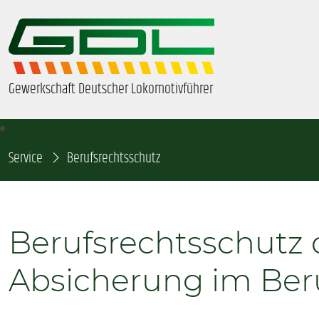
Gewerkschaft Deutscher Lokomotivführer
Service
ÜBER UNS
Berufsrechtsschutz
BEZIRKE & ORTSGRUPPEN
Berufsrechtsschutz 
GDL-JUGEND
Absicherung im Beru
BEAMTE