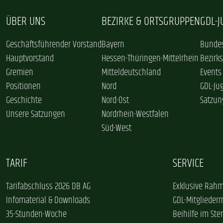
ÜBER UNS
BEZIRKE & ORTSGRUPPEN
GDL-
Geschäftsführender Vorstand
Bayern
Bundes
Hauptvorstand
Hessen-Thüringen-Mittelrhein
Bezirk
Gremien
Mitteldeutschland
Events
Positionen
Nord
GDL-Ju
Geschichte
Nord-Ost
Satzun
Unsere Satzungen
Nordrhein-Westfalen
Süd-West
TARIF
SERVICE
Tarifabschluss 2026 DB AG
Exklusive Rahm
Infomaterial & Downloads
GDL-Mitglieder
35-Stunden-Woche
Beihilfe im Ster