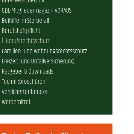
Unfallversicherung
erschaft)
GDL-Mitgliedermagazin VORAUS
Beihilfe im Sterbefall
Berufshaftpflicht
che (DB AG)
tsschutz
Berufsrechtsschutz
Familien- und Wohnungsrechtsschutz
r als nur Plus (DB AG)
ung
Freizeit- und Unfallversicherung
Ratgeber & Downloads
Technikbroschüren
Versichertenberater
Werbemittel