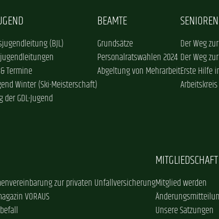
JUGEND
BEAMTE
SENIOREN
jugendleitung (BJL)
Grundsätze
Der Weg zur
sjugendleitungen
Personalratswahlen 2024
Der Weg zur
 & Termine
Abgeltung von Mehrarbeit
Erste Hilfe 
gend Winter (Ski-Meisterschaft)
Arbeitskreis
g der GDL-Jugend
MITGLIEDSCHAFT
envereinbarung zur privaten Unfallversicherung
Mitglied werden
magazin VORAUS
Änderungsmitteilu
befall
Unsere Satzungen