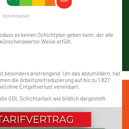
Positionen
Nord
Events & Termine
Arbeitskreis Seniorenpolitik
Schichtarbeit
Berufshaftpflicht
Mitgliedsbeiträge
Schichtarbeit
Geschichte
Nord-Ost
GDL-Jugend Winter (Ski-Meist
Job-Ticket (DB AG)
Berufsrechtsschutz
Unsere Satzungen
Nordrhein-Westfalen
Satzung der GDL-Jugend
Grundsätzliche Fünf-Tage-Wo
Familien- und Wohnungsrech
odass es keinen Schichtplan geben kann, der alle
wünschenswerter Weise erfüllt.
Süd-West
Erhöhung des Entgeltes - Meh
Freizeit- und Unfallversicher
Ratgeber & Downloads
st besonders anstrengend. Um das abzumildern, hat
n die Arbeitszeitreduzierung auf bis zu 1.827
Technikbroschüren
) ohne Entgeltverlust vereinbart.
ie GDL Schichtarbeit wie bildlich dargestellt.
Versichertenberater
Werbemittel