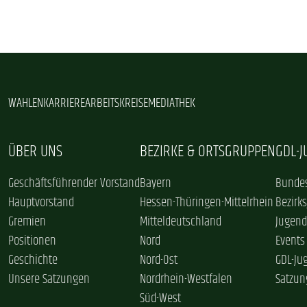
WAHLEN
KARRIERE
ARBEITSKREISE
MEDIATHEK
ÜBER UNS
BEZIRKE & ORTSGRUPPEN
GDL-
Geschäftsführender Vorstand
Bayern
Bundes
Hauptvorstand
Hessen-Thüringen-Mittelrhein
Bezirk
Gremien
Mitteldeutschland
Jugend
Positionen
Nord
Events
Geschichte
Nord-Ost
GDL-Ju
Unsere Satzungen
Nordrhein-Westfalen
Satzun
Süd-West