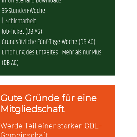
Infomaterial & Downloads
35-Stunden-Woche
erschaft)
Schichtarbeit
Job-Ticket (DB AG)
che (DB AG)
tsschutz
Grundsätzliche Fünf-Tage-Woche (DB AG)
Erhöhung des Entgeltes - Mehr als nur Plus
r als nur Plus (DB AG)
ung
(DB AG)
Gute Gründe für eine
Mitgliedschaft
Werde Teil einer starken GDL-
Gemeinschaft