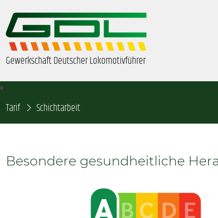
Gewerkschaft Deutscher Lokomotivführer
Tarif
ÜBER UNS
Schichtarbeit
BEZIRKE & ORTSGRUPPEN
Besondere gesundheitliche Her
GDL-JUGEND
BEAMTE