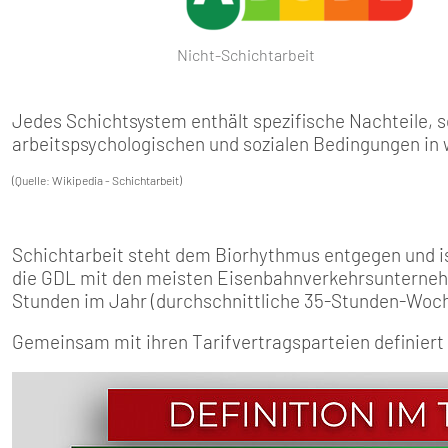
SENIOREN
TARIF
Nicht-Schichtarbeit
SERVICE
Jedes Schichtsystem enthält spezifische Nachteile, s
arbeitspsychologischen und sozialen Bedingungen in 
MITGLIEDSCHAFT
(Quelle: Wikipedia - Schichtarbeit)
PRESSE
Schichtarbeit steht dem Biorhythmus entgegen und i
die GDL mit den meisten Eisenbahnverkehrsunternehme
Stunden im Jahr (durchschnittliche 35-Stunden-Woche
Gemeinsam mit ihren Tarifvertragsparteien definiert d