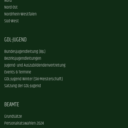
Nord
Nord-Ost
Nordrhein-Westfalen
Süd-West
GDL-JUGEND
Bundesjugendleitung (BJL)
Bezirksjugendleitungen
Jugend- und Auszubildendenvertretung
Events & Termine
GDL-Jugend Winter (Ski-Meisterschaft)
Satzung der GDL-Jugend
BEAMTE
Grundsätze
Personalratswahlen 2024