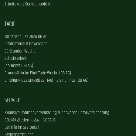
Arbeitskreis Seniorenpolitik
TARIF
Tarifabschluss 2026 DB AG
Infomaterial & Downloads
35-Stunden-Woche
Schichtarbeit
Job-Ticket (DB AG)
Grundsätzliche Fünf-Tage-Woche (DB AG)
Erhöhung des Entgeltes - Mehr als nur Plus (DB AG)
SERVICE
Exklusive Rahmenvereinbarung zur privaten Unfallversicherung
GDL-Mitgliedermagazin VORAUS
Beihilfe im Sterbefall
Berufshaftpflicht