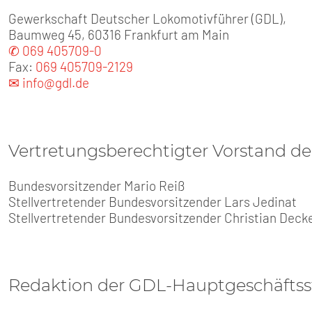
SENIOREN
Gewerkschaft Deutscher Lokomotivführer (GDL),
Baumweg 45, 60316 Frankfurt am Main
TARIF
✆ 069 405709-0
Fax:
069 405709-2129
SERVICE
✉ info@gdl.de
MITGLIEDSCHAFT
Vertretungsberechtigter Vorstand d
PRESSE
Bundesvorsitzender Mario Reiß
Stellvertretender Bundesvorsitzender Lars Jedinat
Stellvertretender Bundesvorsitzender Christian Deck
Redaktion der GDL-Hauptgeschäftsst