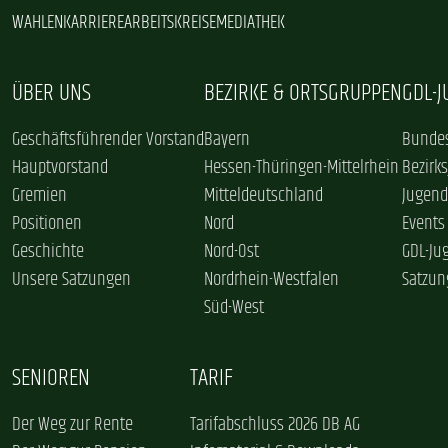
WAHLEN
KARRIERE
ARBEITSKREISE
MEDIATHEK
ÜBER UNS
BEZIRKE & ORTSGRUPPEN
GDL-
Geschäftsführender Vorstand
Bayern
Bundes
Hauptvorstand
Hessen-Thüringen-Mittelrhein
Bezirk
Gremien
Mitteldeutschland
Jugend
Positionen
Nord
Events
Geschichte
Nord-Ost
GDL-Ju
Unsere Satzungen
Nordrhein-Westfalen
Satzun
Süd-West
SENIOREN
TARIF
Der Weg zur Rente
Tarifabschluss 2026 DB AG