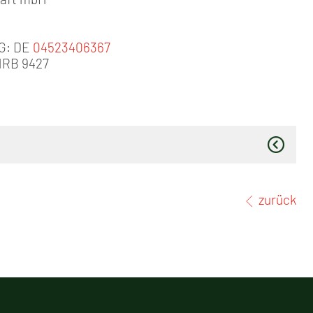
tG: DE
04523406367
 HRB 9427
zurück