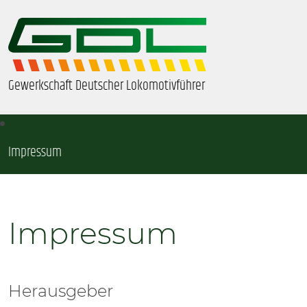
Gewerkschaft Deutscher Lokomotivführer
Impressum
ÜBER UNS
BEZIRKE & ORTSGRUPPEN
Impressum
GDL-JUGEND
BEAMTE
Herausgeber