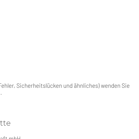
ehler, Sicherheitslücken und ähnliches) wenden Sie
e
.
tte
haft mbH