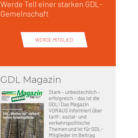
Werde Teil einer starken GDL-
Gemeinschaft
erschaft)
che (DB AG)
tsschutz
WERDE MITGLIED
r als nur Plus (DB AG)
ung
GDL Magazin
Stark – unbestechlich –
erfolgreich – das ist die
GDL! Das Magazin
VORAUS informiert über
tarif-, sozial- und
verkehrspolitische
Themen und ist für GDL-
Mitglieder im Beitrag