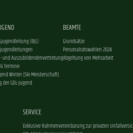
JUGEND
BEAMTE
jugendleitung (BJL)
Grundsätze
sjugendleitungen
Personalratswahlen 2024
- und Auszubildendenvertretung
Abgeltung von Mehrarbeit
 & Termine
gend Winter (Ski-Meisterschaft)
g der GDL-Jugend
SERVICE
Exklusive Rahmenvereinbarung zur privaten Unfallversi