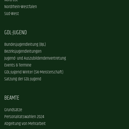
Nord-Ost
Nordrhein-Westfalen
Süd-West
GDL-JUGEND
Bundesjugendleitung (BJL)
Bezirksjugendleitungen
Jugend- und Auszubildendenvertretung
Events & Termine
GDL-Jugend Winter (Ski-Meisterschaft)
Satzung der GDL-Jugend
BEAMTE
Grundsätze
Personalratswahlen 2024
Abgeltung von Mehrarbeit