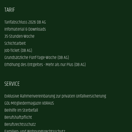
TARIF
Tarifabschluss 2026 DB AG
Infomaterial & Downloads
35-Stunden-Woche
Schichtarbeit
Job-Ticket (DB AG)
Grundsätzliche Fünf-Tage-Woche (DB AG)
Erhöhung des Entgeltes - Mehr als nur Plus (DB AG)
SERVICE
Exklusive Rahmenvereinbarung zur privaten Unfallversicherung
GDL-Mitgliedermagazin VORAUS
Beihilfe im Sterbefall
Berufshaftpflicht
Berufsrechtsschutz
Familien- und Wohnungsrechtsschutz