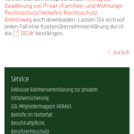
Gewährung von Privat-/Familien- und Wohnungs-
Rechtsschutz/Verkehrs-Rechtsschutz
Arbeitsweg
auch downloaden. Lassen Sie sich auf
jeden Fall eine Kostenübernahmeerklärung durch
die
DEVK
bestätigen.
zurück
Service
Exklusive Rahmenvereinbarung zur privaten
Unfallversicherung
GDL-Mitgliedermagazin VORAUS
Beihilfe im Sterbefall
Berufshaftpflicht
Berufsrechtsschutz