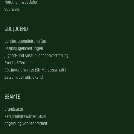
Nordrhein-Westfalen
Süd-West
GDL-JUGEND
Bundesjugendleitung (BJL)
Bezirksjugendleitungen
Jugend- und Auszubildendenvertretung
Events & Termine
GDL-Jugend Winter (Ski-Meisterschaft)
Satzung der GDL-Jugend
BEAMTE
Grundsätze
Personalratswahlen 2024
Abgeltung von Mehrarbeit