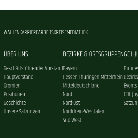
WAHLEN
KARRIERE
ARBEITSKREISE
MEDIATHEK
ÜBER UNS
BEZIRKE & ORTSGRUPPEN
GDL-
Geschäftsführender Vorstand
Bayern
Bundes
Hauptvorstand
Hessen-Thüringen-Mittelrhein
Bezirk
Gremien
Mitteldeutschland
Events
Positionen
Nord
GDL-Ju
Geschichte
Nord-Ost
Satzun
Unsere Satzungen
Nordrhein-Westfalen
Süd-West