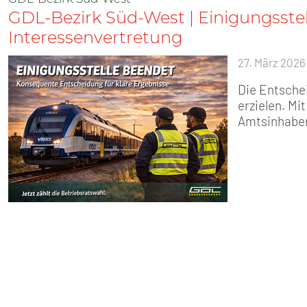
GDL-Bezirk Süd-West | Einigungsstell
Interessenvertretung
27. März 2026
Die Entsche
erzielen. M
Amtsinhaber