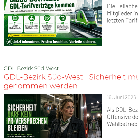
Die Teilabbe
Mitglieder i
letzten Tari
GDL-Bezirk Süd-West
GDL-Bezirk Süd-West | Sicherheit mu
genommen werden
16. Juni 2026
Als GDL-Bez
Offensive de
Wahlbetrieb