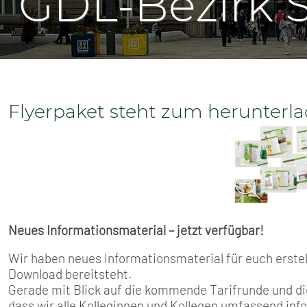
GDL-Bezirk 
SENIOREN
TARIF
SERVICE
Flyerpaket steht zum herunterla
MITGLIEDSCHAFT
PRESSE
Neues Informationsmaterial – jetzt verfügbar!
Wir haben neues Informationsmaterial für euch erste
Download bereitsteht.
Gerade mit Blick auf die kommende Tarifrunde und di
dass wir alle Kolleginnen und Kollegen umfassend inf