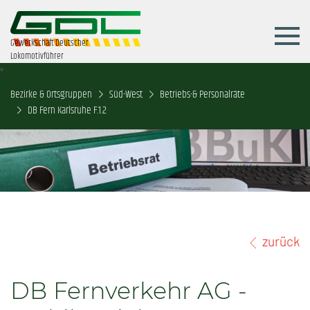
Gewerkschaft Deutscher
Lokomotivführer
Bezirke & Ortsgruppen
Süd-West
Betriebs-& Personalräte
DB Fern Karlsruhe F.1.2
zurück
DB Fernverkehr AG -