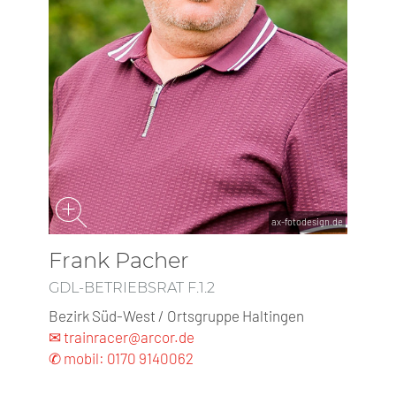
ax-fotodesign.de
Frank Pacher
GDL-BETRIEBSRAT F.1.2
Bezirk Süd-West / Ortsgruppe Haltingen
✉ trainracer@arcor.de
✆ mobil: 0170 9140062