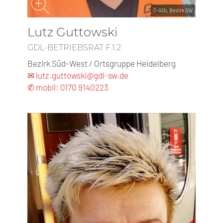
© GDL Bezirk SW
Lutz Guttowski
GDL-BETRIEBSRAT F.1.2
Bezirk Süd-West / Ortsgruppe Heidelberg
✉ lutz.guttowski@gdl-sw.de
✆ mobil: 0170 9140223