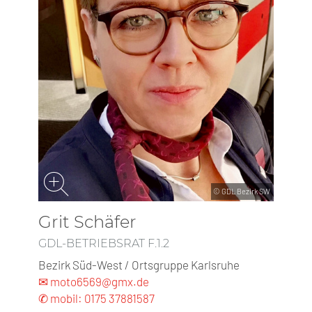
© GDL Bezirk SW
Grit Schäfer
GDL-BETRIEBSRAT F.1.2
Bezirk Süd-West / Ortsgruppe Karlsruhe
✉ moto6569@gmx.de
✆ mobil: 0175 37881587