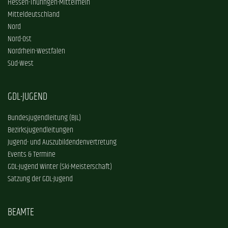
Hessen-Thüringen-Mittelrhein
Mitteldeutschland
Nord
Nord-Ost
Nordrhein-Westfalen
Süd-West
GDL-JUGEND
Bundesjugendleitung (BJL)
Bezirksjugendleitungen
Jugend- und Auszubildendenvertretung
Events & Termine
GDL-Jugend Winter (Ski-Meisterschaft)
Satzung der GDL-Jugend
BEAMTE