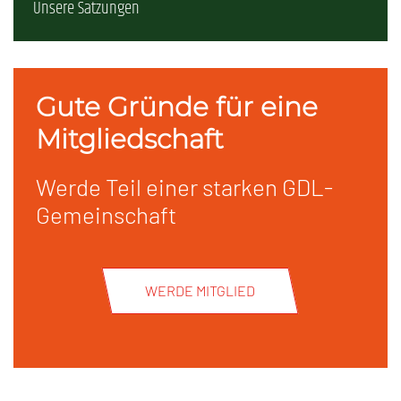
Unsere Satzungen
Gute Gründe für eine
Mitgliedschaft
Werde Teil einer starken GDL-
Gemeinschaft
WERDE MITGLIED