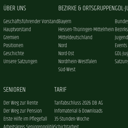
ÜBER UNS
BEZIRKE & ORTSGRUPPEN
GDL-
Geschäftsführender Vorstand
Bayern
Bundes
Hauptvorstand
Hessen-Thüringen-Mittelrhein
Bezirk
Gremien
Mitteldeutschland
Jugend
Positionen
Nord
Events
Geschichte
Nord-Ost
GDL-Ju
Unsere Satzungen
Nordrhein-Westfalen
Satzun
Süd-West
SENIOREN
TARIF
Der Weg zur Rente
Tarifabschluss 2026 DB AG
Der Weg zur Pension
Infomaterial & Downloads
Erste Hilfe im Pflegefall
35-Stunden-Woche
Arbeitskreis Seniorenpolitik
Schichtarbeit