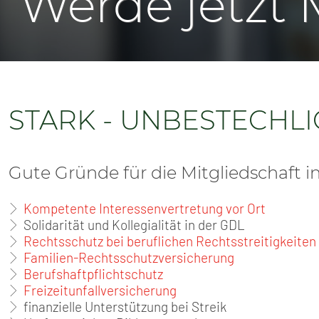
Werde jetzt M
SENIOREN
TARIF
SERVICE
STARK - UNBESTECHLI
MITGLIEDSCHAFT
PRESSE
Gute Gründe für die Mitgliedschaft i
Kompetente Interessenvertretung vor Ort
Solidarität und Kollegialität in der GDL
Rechtsschutz bei beruflichen Rechtsstreitigkeiten
Familien-Rechtsschutzversicherung
Berufshaftpflichtschutz
Freizeitunfallversicherung
finanzielle Unterstützung bei Streik