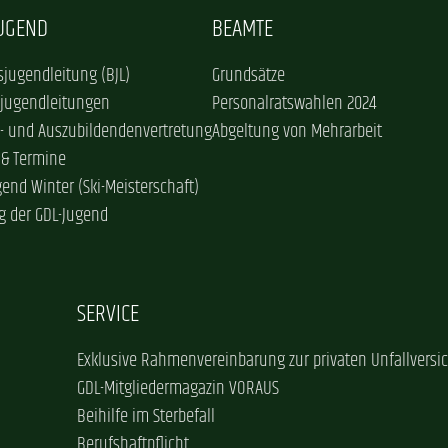
JUGEND
BEAMTE
jugendleitung (BJL)
Grundsätze
sjugendleitungen
Personalratswahlen 2024
- und Auszubildendenvertretung
Abgeltung von Mehrarbeit
 & Termine
gend Winter (Ski-Meisterschaft)
g der GDL-Jugend
SERVICE
Exklusive Rahmenvereinbarung zur privaten Unfallversi
GDL-Mitgliedermagazin VORAUS
Beihilfe im Sterbefall
Berufshaftpflicht