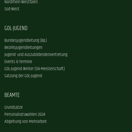
Nordrhein-Westfalen
Süd-West
GDL-JUGEND
Bundesjugendleitung (BJL)
Bezirksjugendleitungen
Jugend- und Auszubildendenvertretung
Events & Termine
GDL-Jugend Winter (Ski-Meisterschaft)
Satzung der GDL-Jugend
BEAMTE
Grundsätze
Personalratswahlen 2024
Abgeltung von Mehrarbeit