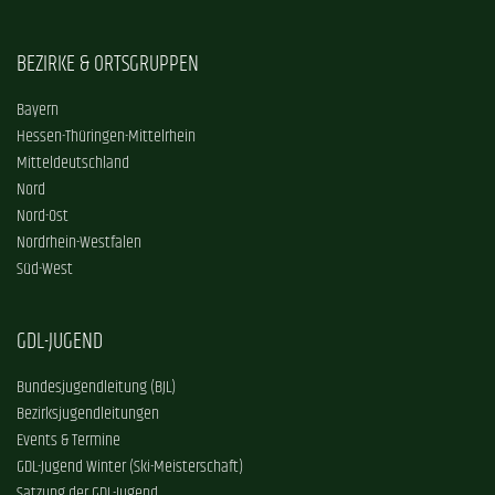
BEZIRKE & ORTSGRUPPEN
Bayern
Hessen-Thüringen-Mittelrhein
Mitteldeutschland
Nord
Nord-Ost
Nordrhein-Westfalen
Süd-West
GDL-JUGEND
Bundesjugendleitung (BJL)
Bezirksjugendleitungen
Events & Termine
GDL-Jugend Winter (Ski-Meisterschaft)
Satzung der GDL-Jugend