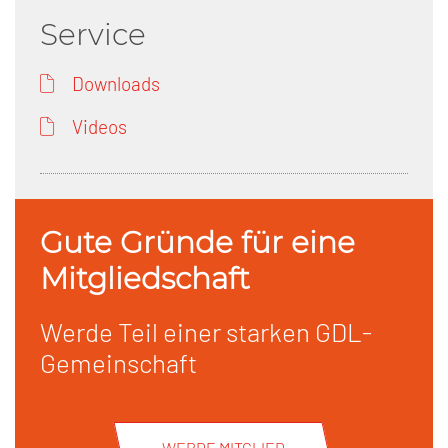
Service
Downloads
Videos
Gute Gründe für eine
Mitgliedschaft
Werde Teil einer starken GDL-
Gemeinschaft
WERDE MITGLIED