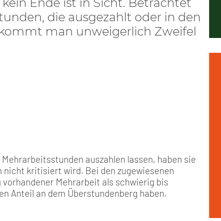
ein Ende ist in Sicht. Betrachtet
Positionen
Nord
GDL-Jugend Winter (Ski-Meist
Arbeitskreis Seniorenpolitik
Schichtarbeit
Berufshaftpflicht
Mitgliedsbeiträge
tunden, die ausgezahlt oder in den
ekommt man unweigerlich Zweifel
Geschichte
Nord-Ost
Satzung der GDL-Jugend
Job-Ticket (DB AG)
Berufsrechtsschutz
Unsere Satzungen
Nordrhein-Westfalen
Grundsätzliche Fünf-Tage-Wo
Familien- und Wohnungsrech
Süd-West
Erhöhung des Entgeltes - Meh
Freizeit- und Unfallversicher
Ratgeber & Downloads
Technikbroschüren
n Mehrarbeitsstunden auszahlen lassen, haben sie
h nicht kritisiert wird. Bei den zugewiesenen
Versichertenberater
g vorhandener Mehrarbeit als schwierig bis
hen Anteil an dem Überstundenberg haben.
Werbemittel