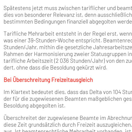
Spätestens jetzt muss zwischen tariflicher und beam
dies von besonderer Relevanz ist, denn ausschließlic
bestimmten Bedingungen finanziell abgegolten werde
Tarifliche Mehrarbeit entsteht in der Regel erst, wen
was einer 39-Stunden-Woche entspricht. Beamtenrech
Stunden/Jahr, mithin die gesetzliche Jahresarbeitsz
Rahmen der Harmonisierung zweier Statusgruppen inne
tarifliche Arbeitszeit (2 036 Stunden/Jahr) von den
dert, ohne dass die Besoldung gekürzt wird.
Bei Überschreitung Freizeitausgleich
Im Klartext bedeutet dies, dass das Delta von 104 Stu
der für die zugewiesenen Beamten maßgeblichen geset
Besoldung abgegolten ist.
Überschreitet der zugewiesene Beamte im Abrechnungs
diese Zeit grundsätzlich durch Freizeit auszugleiche
aus. Ist beamtenrechtliche Mehrarbeit vorhanden, ist