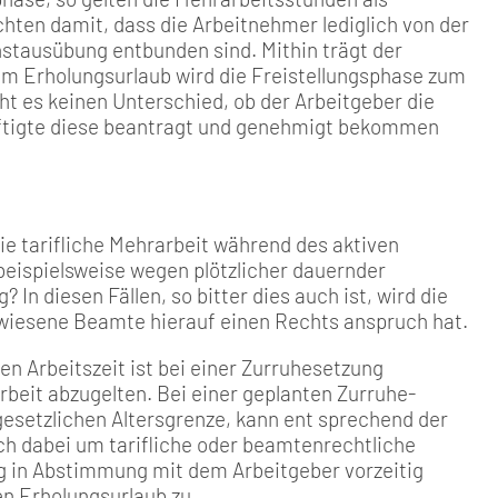
h­ten damit, dass die Arbeitneh­mer lediglich von der
enstausübung entbunden sind. Mithin trägt der
im Erholungsurlaub wird die Frei­stellungsphase zum
t es keinen Unterschied, ob der Arbeitge­ber die
äftigte diese beantragt und genehmigt bekommen
ie tarif­liche Mehrarbeit während des aktiven
eispielsweise wegen plötzli­cher dauernder
 In diesen Fällen, so bitter dies auch ist, wird die
ewiesene Beamte hierauf einen Rechts­ anspruch hat.
en Arbeitszeit ist bei einer Zurruhesetzung
beit abzugelten. Bei einer geplanten Zurruhe­
esetz­lichen Altersgrenze, kann ent­ sprechend der
ch dabei um tarif­liche oder beamtenrechtliche
g in Abstimmung mit dem Arbeitgeber vorzeitig
n Erholungs­urlaub zu.