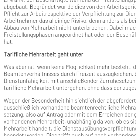
abgebaut. Begründet wur­ de dies von den Arbeitsgeric
Pflicht zur Arbeitrespektive der Verpflichtung zur Di
Arbeitnehmer das alleinige Risiko, denn anders als be
Abbau von Mehrarbeit nicht unterbro­chen. Dabei mach
Freistellungsphasen angeordnet hat oder der Be­sch
hat.
Tarifliche Mehrarbeit geht unter
Was aber ist, wenn keine Mög­ lichkeit mehr besteht, d
Beamtenverhältnisses durch Freizeit auszugleichen, b
Dienstunfähig­ keit mit anschließender Zurru­hesetzung?
ta­rifliche Mehrarbeit untergehen, ohne dass der zug
Wegen der Besonderheit hin­ sichtlich der abgefordert
ausschließlich vorhandene beamtenrecht­ liche Mehrar
setzung, also auf Antrag oder mit dem Erreichen der g
vorhandenen Mehrarbeit, unabhängig da­ von, ob es si
Mehrarbeit handelt, die Dienstausübungsverpflichtun
beendet werden. Dies trifft auch auf noch vorhandene