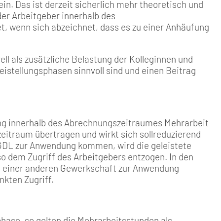
. Das ist derzeit sicherlich mehr theoretisch und
der Arbeitgeber innerhalb des
, wenn sich abzeichnet, dass es zu einer Anhäufung
ell als zusätzliche Belastung der Kolleginnen und
istellungsphasen sinnvoll sind und einen Beitrag
g in­nerhalb des Abrechnungszeit­raumes Mehrarbeit
itraum übertra­gen und wirkt sich sollreduzie­rend
r GDL zur Anwendung kommen, wird die geleistete
 so dem Zugriff des Arbeitgebers entzogen. In den
en einer anderen Gewerkschaft zur An­wendung
kten Zugriff.
phase, so gelten die Mehrarbeitsstunden als