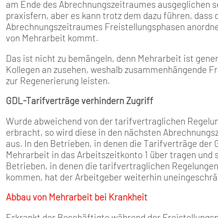
am Ende des Abrechnungszeitraumes ausgeglichen sein
praxisfern, aber es kann trotz­ dem dazu führen, dass 
Abrechnungszeitraumes Freistellungsphasen anordnet
von Mehr­arbeit kommt.
Das ist nicht zu bemängeln, denn Mehrarbeit ist gener
Kollegen an­ zusehen, weshalb zusammen­hängende Fre
zur Regenerierung leisten.
GDL-Tarifverträge verhindern Zugriff
Wurde abweichend von der tarifvertraglichen Regelun
erbracht, so wird diese in den nächsten Abrechnungsze
aus. In den Betrieben, in denen die Tarifverträge de
Mehrarbeit in das Arbeitszeitkonto 1 über­ tragen und
Betrieben, in denen die tarif­vertraglichen Regelung
kommen, hat der Ar­beitgeber weiterhin uneingeschrän
Abbau von Mehrarbeit bei Krankheit
Erkrankt der Beschäftigte wäh­rend der Freistellungs