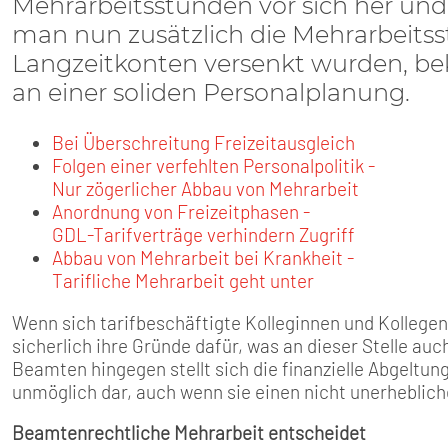
SENIOREN
Mehrarbeitsstunden vor sich her und k
man nun zusätzlich die Mehrarbeitss
TARIF
Langzeitkonten versenkt wurden, b
an einer soliden Personalplanung.
SERVICE
Bei Überschreitung Freizeitausgleich
Folgen einer verfehlten Personalpolitik -
MITGLIEDSCHAFT
Nur zögerlicher Abbau von Mehrarbeit
Anordnung von Freizeitphasen -
PRESSE
GDL-Tarifverträge verhindern Zugriff
Abbau von Mehrarbeit bei Krankheit -
Tarifliche Mehrarbeit geht unter
Wenn sich tarifbeschäftigte Kolleginnen und Kollege
sicherlich ihre Gründe dafür, was an dieser Stelle auc
Beamten hingegen stellt sich die finanzielle Abgeltun
unmöglich dar, auch wenn sie einen nicht unerheblic
Beamtenrechtliche Mehrarbeit entscheidet