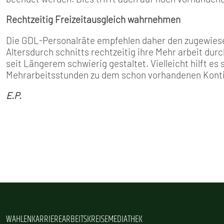
Rechtzeitig Freizeitausgleich wahrnehmen
Die GDL­-Personalräte empfeh­len daher den zugewie
Altersdurch­ schnitts rechtzeitig ihre Mehr­ arbeit du
seit Längerem schwierig gestaltet. Vielleicht hilft e
Mehrarbeitsstunden zu dem schon vorhandenen Kont
E.P.
WAHLEN
KARRIERE
ARBEITSKREISE
MEDIATHEK