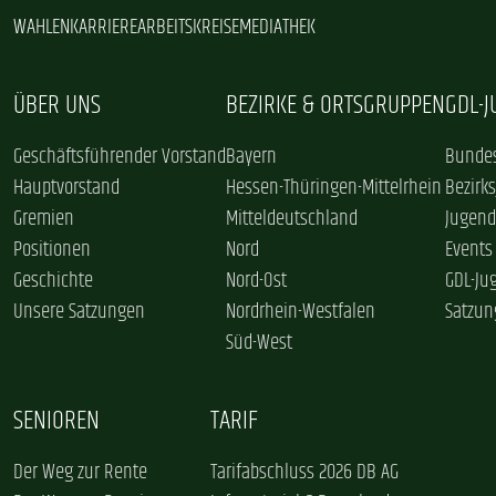
WAHLEN
KARRIERE
ARBEITSKREISE
MEDIATHEK
ÜBER UNS
BEZIRKE & ORTSGRUPPEN
GDL-
Geschäftsführender Vorstand
Bayern
Bundes
Hauptvorstand
Hessen-Thüringen-Mittelrhein
Bezirk
Gremien
Mitteldeutschland
Jugend
Positionen
Nord
Events
Geschichte
Nord-Ost
GDL-Ju
Unsere Satzungen
Nordrhein-Westfalen
Satzun
Süd-West
SENIOREN
TARIF
Der Weg zur Rente
Tarifabschluss 2026 DB AG