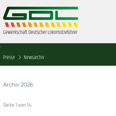
Gewerkschaft Deutscher Lokomotivführer
Presse
ÜBER UNS
Newsarchiv
BEZIRKE & ORTSGRUPPEN
Archiv 2026
GDL-JUGEND
BEAMTE
Seite 1 von 14.