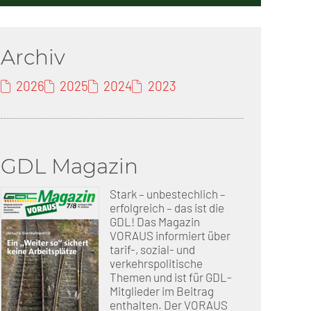
erschaft)
Archiv
che (DB AG)
tsschutz
2026
2025
2024
2023
r als nur Plus (DB AG)
ung
GDL Magazin
Stark – unbestechlich –
erfolgreich – das ist die
GDL! Das Magazin
VORAUS informiert über
tarif-, sozial- und
verkehrspolitische
Themen und ist für GDL-
Mitglieder im Beitrag
enthalten. Der VORAUS