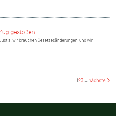
s Zug gestoßen
Justiz, wir brauchen Gesetzesänderungen, und wir
1
2
3
....
nächste