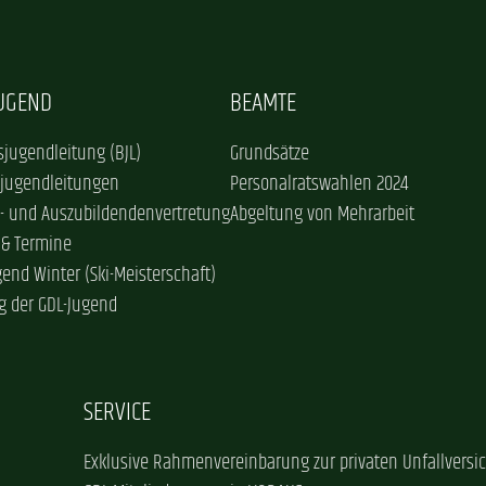
JUGEND
BEAMTE
jugendleitung (BJL)
Grundsätze
sjugendleitungen
Personalratswahlen 2024
- und Auszubildendenvertretung
Abgeltung von Mehrarbeit
 & Termine
gend Winter (Ski-Meisterschaft)
g der GDL-Jugend
SERVICE
Exklusive Rahmenvereinbarung zur privaten Unfallversi