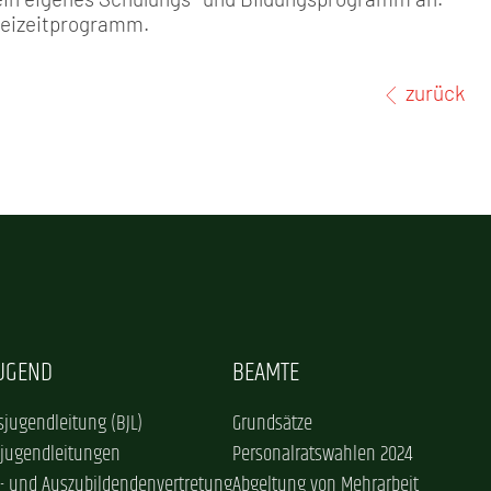
reizeitprogramm.
zurück
JUGEND
BEAMTE
jugendleitung (BJL)
Grundsätze
sjugendleitungen
Personalratswahlen 2024
- und Auszubildendenvertretung
Abgeltung von Mehrarbeit