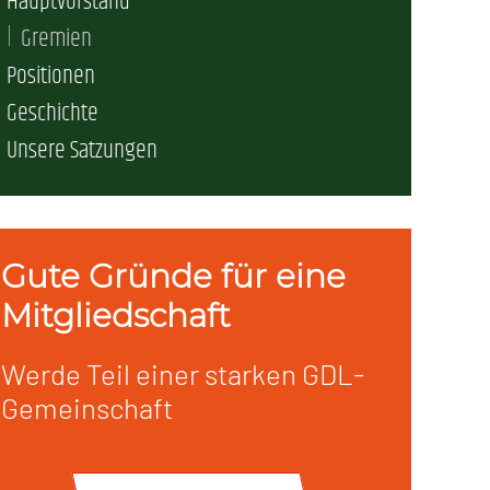
Hauptvorstand
Gremien
erschaft)
Positionen
Geschichte
che (DB AG)
tsschutz
Unsere Satzungen
r als nur Plus (DB AG)
ung
Gute Gründe für eine
Mitgliedschaft
Werde Teil einer starken GDL-
Gemeinschaft