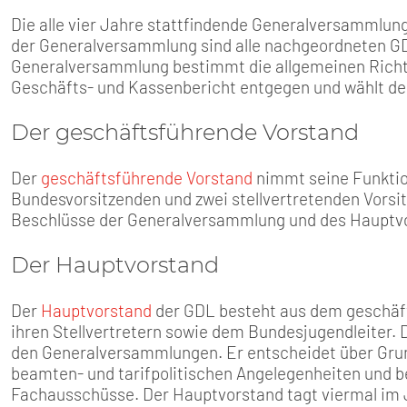
SENIOREN
Die alle vier Jahre stattfindende Generalversammlung
der Generalversammlung sind alle nachgeordneten GD
TARIF
Generalversammlung bestimmt die allgemeinen Richtl
Geschäfts- und Kassenbericht entgegen und wählt de
SERVICE
Der geschäftsführende Vorstand
MITGLIEDSCHAFT
Der
geschäftsführende Vorstand
nimmt seine Funktio
Bundesvorsitzenden und zwei stellvertretenden Vorsi
PRESSE
Beschlüsse der Generalversammlung und des Hauptvo
Der Hauptvorstand
Der
Hauptvorstand
der GDL besteht aus dem geschäft
ihren Stellvertretern sowie dem Bundesjugendleiter.
den Generalversammlungen. Er entscheidet über Grund
beamten- und tarifpolitischen Angelegenheiten und b
Fachausschüsse. Der Hauptvorstand tagt viermal im 