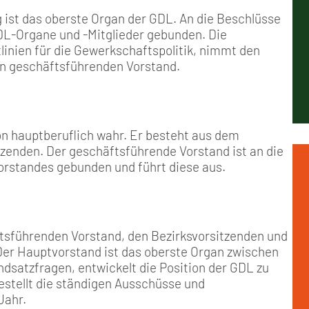
Positionen
Nord
Events & Termine
Arbeitskreis Seniorenpolitik
Schichtarbeit
Berufshaftpflicht
Mitgliedsbeiträge
 ist das oberste Organ der GDL. An die Beschlüsse
L-Organe und -Mitglieder gebunden. Die
Geschichte
Nord-Ost
GDL-Jugend Winter (Ski-Meist
Job-Ticket (DB AG)
Berufsrechtsschutz
inien für die Gewerkschaftspolitik, nimmt den
n geschäftsführenden Vorstand.
Unsere Satzungen
Nordrhein-Westfalen
Satzung der GDL-Jugend
Grundsätzliche Fünf-Tage-Wo
Familien- und Wohnungsrech
Süd-West
Erhöhung des Entgeltes - Meh
Freizeit- und Unfallversicher
n hauptberuflich wahr. Er besteht aus dem
tzenden. Der geschäftsführende Vorstand ist an die
Ratgeber & Downloads
rstandes gebunden und führt diese aus.
Technikbroschüren
sführenden Vorstand, den Bezirksvorsitzenden und
Versichertenberater
 Der Hauptvorstand ist das oberste Organ zwischen
satzfragen, entwickelt die Position der GDL zu
Werbemittel
estellt die ständigen Ausschüsse und
Jahr.