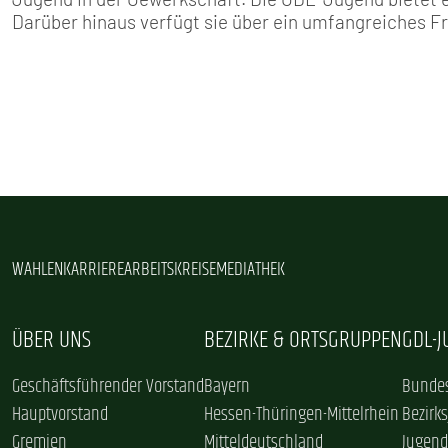
Darüber hinaus verfügt sie über ein umfangreiches F
WAHLEN
KARRIERE
ARBEITSKREISE
MEDIATHEK
ÜBER UNS
BEZIRKE & ORTSGRUPPEN
GDL-
Geschäftsführender Vorstand
Bayern
Bundes
Hauptvorstand
Hessen-Thüringen-Mittelrhein
Bezirk
Gremien
Mitteldeutschland
Jugend