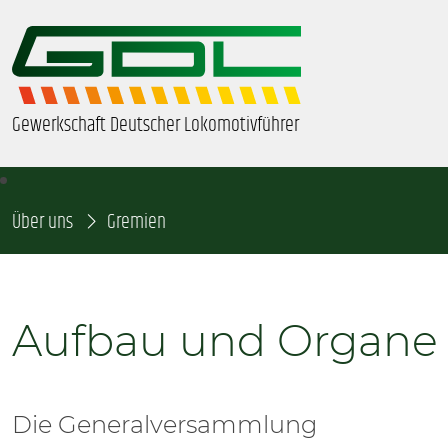
Gewerkschaft Deutscher Lokomotivführer
Über uns
ÜBER UNS
Gremien
BEZIRKE & ORTSGRUPPEN
Aufbau und Organe
GDL-JUGEND
BEAMTE
Die Generalversammlung