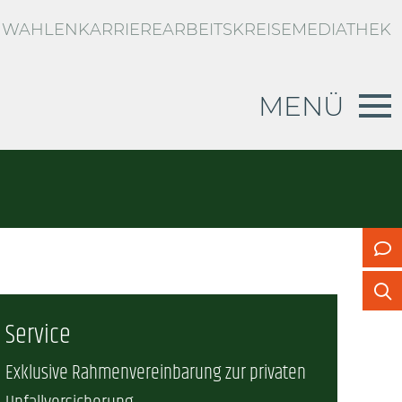
WAHLEN
KARRIERE
ARBEITSKREISE
MEDIATHEK
MENÜ
RBLICK
d
g zur privaten Unfallversicherung
n
US
Service
Exklusive Rahmenvereinbarung zur privaten