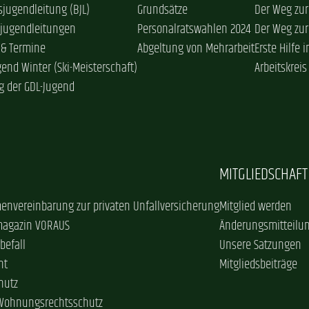
jugendleitung (BJL)
Grundsätze
Der Weg zur
sjugendleitungen
Personalratswahlen 2024
Der Weg zur
 & Termine
Abgeltung von Mehrarbeit
Erste Hilfe 
gend Winter (Ski-Meisterschaft)
Arbeitskreis
g der GDL-Jugend
MITGLIEDSCHAFT
envereinbarung zur privaten Unfallversicherung
Mitglied werden
magazin VORAUS
Änderungsmitteilu
befall
Unsere Satzungen
ht
Mitgliedsbeiträge
hutz
 Wohnungsrechtsschutz