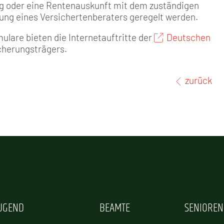
g oder eine Rentenauskunft mit dem zuständigen
ung eines Versichertenbera­ters geregelt werden.
ulare bieten die Internetauftritte der
Deutschen
cherungsträgers.
zurück
JUGEND
BEAMTE
SENIOREN