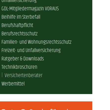
Unfallversicherung
erschaft)
GDL-Mitgliedermagazin VORAUS
Beihilfe im Sterbefall
Berufshaftpflicht
che (DB AG)
tsschutz
Berufsrechtsschutz
Familien- und Wohnungsrechtsschutz
r als nur Plus (DB AG)
ung
Freizeit- und Unfallversicherung
Ratgeber & Downloads
Technikbroschüren
Versichertenberater
Werbemittel