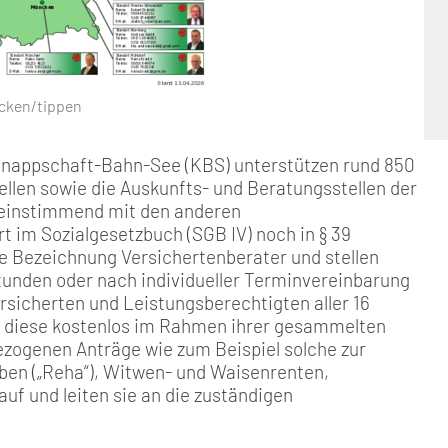
icken/tippen
Knappschaft-Bahn-See (KBS) unterstützen rund 850
ellen sowie die Auskunfts- und Beratungsstellen der
reinstimmend mit den anderen
 im Sozialgesetzbuch (SGB IV) noch in § 39
ie Bezeichnung Versichertenberater und stellen
unden oder nach individueller Terminvereinbarung
ersicherten und Leistungsberechtigten aller 16
n diese kostenlos im Rahmen ihrer gesammelten
zogenen Anträge wie zum Beispiel solche zur
en („Reha“), Witwen- und Waisenrenten,
f und leiten sie an die zuständigen