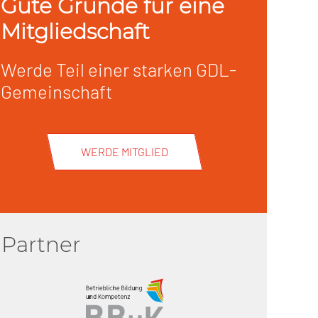
Gute Gründe für eine
Mitgliedschaft
Werde Teil einer starken GDL-
Gemeinschaft
WERDE MITGLIED
Partner