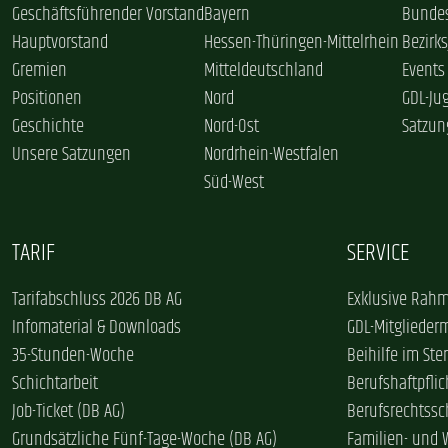
Geschäftsführender Vorstand
Bayern
Bundes
Hauptvorstand
Hessen-Thüringen-Mittelrhein
Bezirk
Gremien
Mitteldeutschland
Events
Positionen
Nord
GDL-Ju
Geschichte
Nord-Ost
Satzun
Unsere Satzungen
Nordrhein-Westfalen
Süd-West
TARIF
SERVICE
Tarifabschluss 2026 DB AG
Exklusive Rahm
Infomaterial & Downloads
GDL-Mitglieder
35-Stunden-Woche
Beihilfe im Ster
Schichtarbeit
Berufshaftpflic
Job-Ticket (DB AG)
Berufsrechtssc
Grundsätzliche Fünf-Tage-Woche (DB AG)
Familien- und