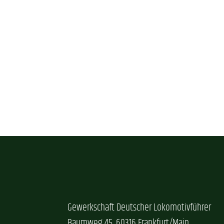
Gewerkschaft Deutscher Lokomotivführer
Baumweg 45, 60316 Frankfurt/Main