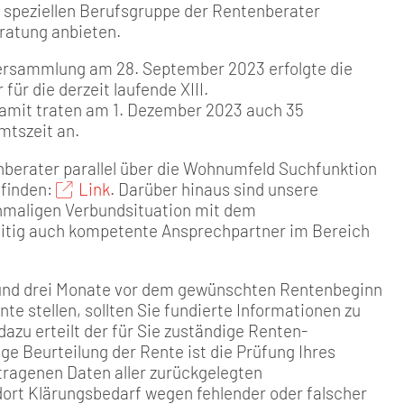
r speziellen Berufsgruppe der Rentenberater
ratung anbieten.
versammlung am 28. September 2023 erfolgte die
ür die derzeit laufende XIII.
Damit traten am 1. Dezember 2023 auch 35
mtszeit an.
nberater parallel über die Wohnumfeld Suchfunktion
 finden:
Link
. Darüber hinaus sind unsere
inmaligen Verbundsituation mit dem
tig auch kompetente Ansprechpartner im Bereich
hs und drei Monate vor dem gewünschten Rentenbeginn
te stellen, sollten Sie fundierte Informationen zu
azu erteilt der für Sie zuständige Renten­
e Beurteilung der Rente ist die Prüfung Ihres
tra­genen Daten aller zurückge­legten
ort Klärungsbedarf we­gen fehlender oder falscher