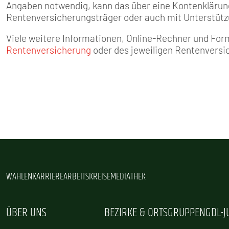
Angaben notwendig, kann das über eine Kontenklärun
Rentenversicherungsträ­ger oder auch mit Unterstüt­z
Viele weitere Informationen, Online-Rechner und Form
Rentenversicherung
oder des jeweiligen Rentenversi
WAHLEN
KARRIERE
ARBEITSKREISE
MEDIATHEK
ÜBER UNS
BEZIRKE & ORTSGRUPPEN
GDL-