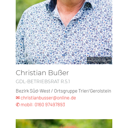
ax-fotodesign.de
Christian Bußer
GDL-BETRIEBSRAT R.5.1
Bezirk Süd-West / Ortsgruppe Trier/Gerolstein
✉ christianbusser@online.de
✆ mobil: 0160 97497893