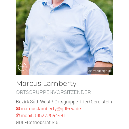
ax-fotodesign.de
Marcus Lamberty
ORTSGRUPPENVORSITZENDER
Bezirk Süd-West / Ortsgruppe Trier/Gerolstein
✉ marcus.lamberty@gdl-sw.de
✆ mobil: 0152 37544491
GDL-Betriebsrat R.5.1