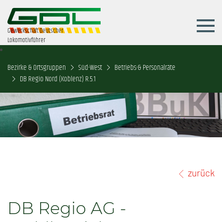
Gewerkschaft Deutscher
Lokomotivführer
Bezirke & Ortsgruppen
Süd-West
Betriebs-& Personalräte
DB Regio Nord (Koblenz) R.5.1
zurück
DB Regio AG -