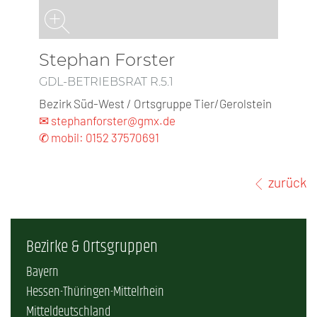
Stephan Forster
GDL-BETRIEBSRAT R.5.1
Bezirk Süd-West / Ortsgruppe Tier/Gerolstein
✉ stephanforster@gmx.de
✆ mobil: 0152 37570691
zurück
Bezirke & Ortsgruppen
Bayern
Hessen-Thüringen-Mittelrhein
Mitteldeutschland