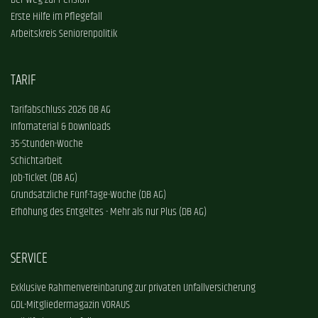
Der Weg zur Pension
Erste Hilfe im Pflegefall
Arbeitskreis Seniorenpolitik
TARIF
Tarifabschluss 2026 DB AG
Infomaterial & Downloads
35-Stunden-Woche
Schichtarbeit
Job-Ticket (DB AG)
Grundsätzliche Fünf-Tage-Woche (DB AG)
Erhöhung des Entgeltes - Mehr als nur Plus (DB AG)
SERVICE
Exklusive Rahmenvereinbarung zur privaten Unfallversicherung
GDL-Mitgliedermagazin VORAUS