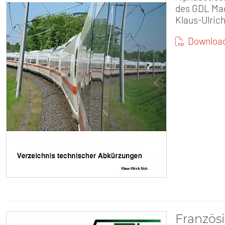
des GDL Ma
Klaus-Ulric
Download
Französ