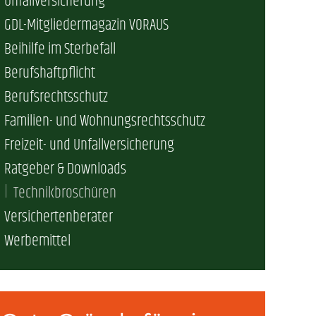
Unfallversicherung
GDL-Mitgliedermagazin VORAUS
erschaft)
Beihilfe im Sterbefall
Berufshaftpflicht
che (DB AG)
tsschutz
Berufsrechtsschutz
Familien- und Wohnungsrechtsschutz
r als nur Plus (DB AG)
ung
Freizeit- und Unfallversicherung
Ratgeber & Downloads
Technikbroschüren
Versichertenberater
Werbemittel