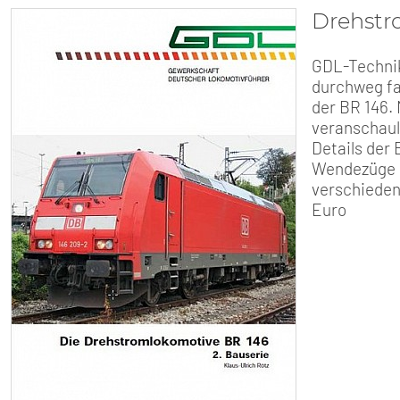
Drehstr
GDL-Technik
durchweg far
der BR 146. 
veranschauli
Details der
Wendezüge 
verschieden
Euro