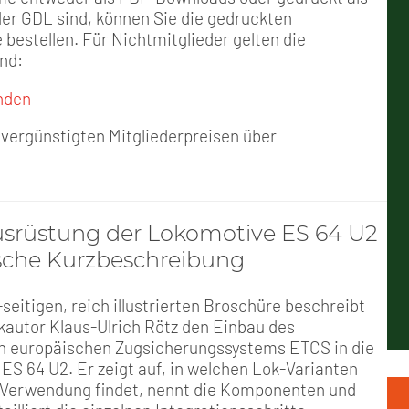
Positionen
Nord
Events & Termine
Arbeitskreis Seniorenpolitik
Schichtarbeit
Berufshaftpflicht
Mitgliedsbeiträge
der GDL sind, können Sie die gedruckten
estellen. Für Nichtmitglieder gelten die
Geschichte
Nord-Ost
GDL-Jugend Winter (Ski-Meist
Job-Ticket (DB AG)
Berufsrechtsschutz
nd:
nden
Unsere Satzungen
Nordrhein-Westfalen
Satzung der GDL-Jugend
Grundsätzliche Fünf-Tage-Wo
Familien- und Wohnungsrech
vergünstigten Mitgliederpreisen über
Süd-West
Erhöhung des Entgeltes - Meh
Freizeit- und Unfallversicher
Ratgeber & Downloads
srüstung der Lokomotive ES 64 U2
ische Kurzbeschreibung
Technikbroschüren
-seitigen, reich illustrierten Broschüre beschreibt
Versichertenberater
autor Klaus-Ulrich Rötz den Einbau des
en europäischen Zugsicherungssystems ETCS in die
Werbemittel
ES 64 U2. Er zeigt auf, in welchen Lok-Varianten
Verwendung findet, nennt die Komponenten und