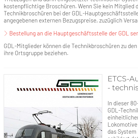
SENIOREN
kostenpflichtige Broschüren. Wenn Sie kein Mitglied 
Technikbroschüren bei der GDL-Hauptgeschäftsstelle b
TARIF
angegebenen externen Bezugspreise, zuzüglich Versa
Bestellung an die Hauptgeschäftsstelle der GDL se
SERVICE
GDL-Mitglieder können die Technikbroschüren zu den 
MITGLIEDSCHAFT
ihre Ortsgruppe beziehen.
PRESSE
ETCS-Au
- techn
In dieser 80
GDL-Technik
einheitlich
Lokomotive 
das System 