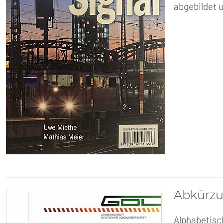
abgebildet u
Abkürzu
Alphabetisc