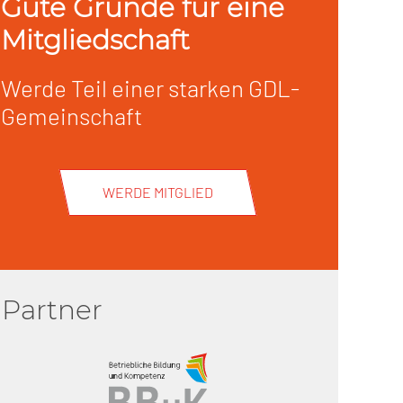
Gute Gründe für eine
Mitgliedschaft
Werde Teil einer starken GDL-
Gemeinschaft
WERDE MITGLIED
Partner