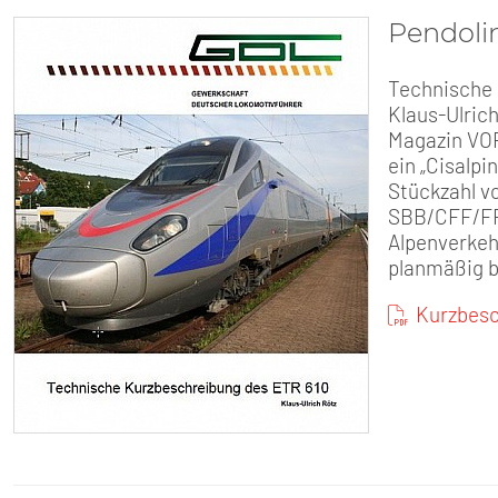
Pendolin
Technische 
Klaus-Ulric
Magazin VOR
ein „Cisalpi
Stückzahl vo
SBB/CFF/FFS
Alpenverkehr
planmäßig b
Kurzbesc