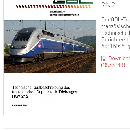
2N2
Der GDL-Tec
französisch
technische 
Berichters
April bis Au
Download
(16,33 MB)