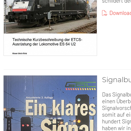
schildert de
Download
Signalb
Das Signalb
einen Überbl
Signalvorsc
somit auf ei
hundert Sig
haben wir in