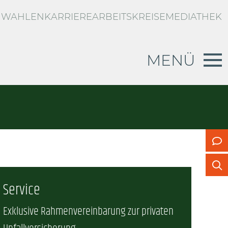
WAHLEN
KARRIERE
ARBEITSKREISE
MEDIATHEK
MENÜ
RBLICK
d
g zur privaten Unfallversicherung
n
US
Service
vertretung
Exklusive Rahmenvereinbarung zur privaten