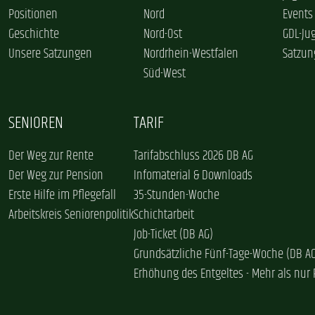
Positionen
Nord
Events
Geschichte
Nord-Ost
GDL-Ju
Unsere Satzungen
Nordrhein-Westfalen
Satzun
Süd-West
SENIOREN
TARIF
Der Weg zur Rente
Tarifabschluss 2026 DB AG
Der Weg zur Pension
Infomaterial & Downloads
Erste Hilfe im Pflegefall
35-Stunden-Woche
Arbeitskreis Seniorenpolitik
Schichtarbeit
Job-Ticket (DB AG)
Grundsätzliche Fünf-Tage-Woche (DB A
Erhöhung des Entgeltes - Mehr als nur 