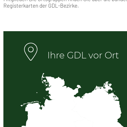
SENIOREN
Registerkarten der GDL-Bezirke.
TARIF
SERVICE
MITGLIEDSCHAFT
Ihre GDL vor Ort
PRESSE