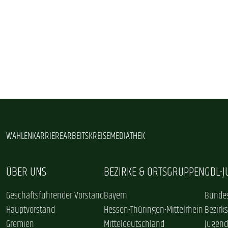
WAHLEN
KARRIERE
ARBEITSKREISE
MEDIATHEK
ÜBER UNS
BEZIRKE & ORTSGRUPPEN
GDL-
Geschäftsführender Vorstand
Bayern
Bundes
Hauptvorstand
Hessen-Thüringen-Mittelrhein
Bezirk
Gremien
Mitteldeutschland
Jugend