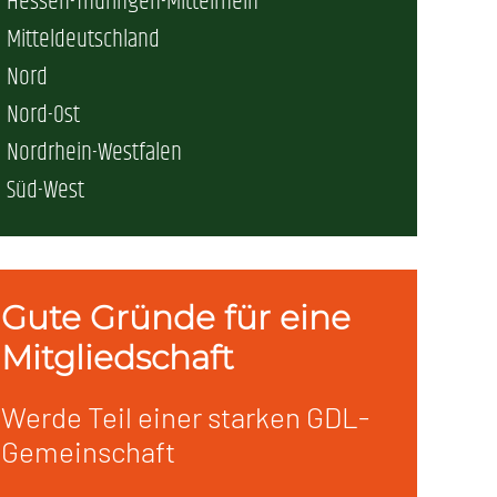
Hessen-Thüringen-Mittelrhein
Mitteldeutschland
erschaft)
Nord
Nord-Ost
che (DB AG)
tsschutz
Nordrhein-Westfalen
Süd-West
r als nur Plus (DB AG)
ung
Gute Gründe für eine
Mitgliedschaft
Werde Teil einer starken GDL-
Gemeinschaft