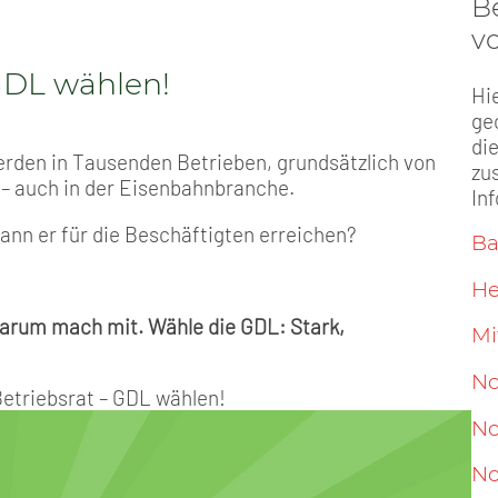
B
vo
 GDL wählen!
Hi
ge
di
erden in Tausenden Betrieben, grundsätzlich von
zu
 – auch in der Eisenbahnbranche.
In
ann er für die Beschäftigten erreichen?
Ba
He
 Darum mach mit. Wähle die GDL: Stark,
Mi
No
Betriebsrat – GDL wählen!
No
No