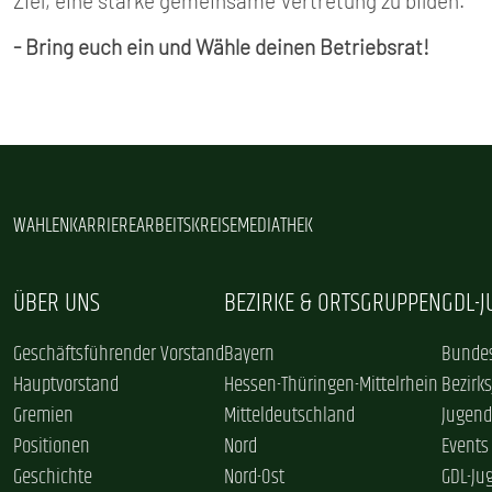
Ziel, eine starke gemeinsame Vertretung zu bilden.
- Bring euch ein und Wähle deinen Betriebsrat!
WAHLEN
KARRIERE
ARBEITSKREISE
MEDIATHEK
ÜBER UNS
BEZIRKE & ORTSGRUPPEN
GDL-
Geschäftsführender Vorstand
Bayern
Bundes
Hauptvorstand
Hessen-Thüringen-Mittelrhein
Bezirk
Gremien
Mitteldeutschland
Jugend
Positionen
Nord
Events
Geschichte
Nord-Ost
GDL-Ju