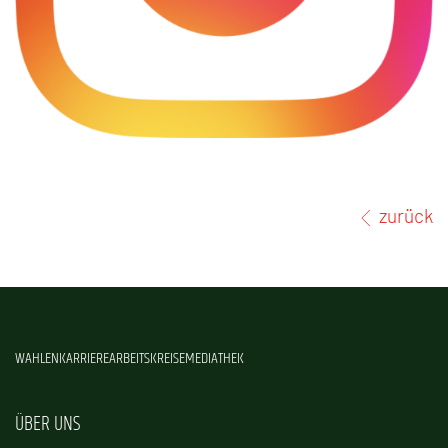
zurück
WAHLEN
KARRIERE
ARBEITSKREISE
MEDIATHEK
ÜBER UNS