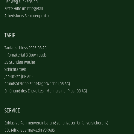
Der Weg zur Pension
Erste Hilfe im Pflegefall
Arbeitskreis Seniorenpolitik
TARIF
Tarifabschluss 2026 DB AG
Infomaterial & Downloads
35-Stunden-Woche
Schichtarbeit
Job-Ticket (DB AG)
Grundsätzliche Fünf-Tage-Woche (DB AG)
Erhöhung des Entgeltes - Mehr als nur Plus (DB AG)
SERVICE
Exklusive Rahmenvereinbarung zur privaten Unfallversicherung
GDL-Mitgliedermagazin VORAUS