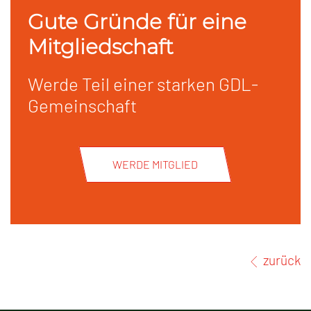
Gute Gründe für eine
Mitgliedschaft
Werde Teil einer starken GDL-
Gemeinschaft
WERDE MITGLIED
zurück