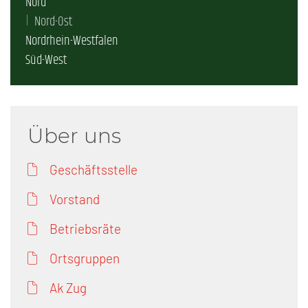
Nord
Nord-Ost
Nordrhein-Westfalen
Süd-West
Über uns
Geschäftsstelle
Vorstand
Betriebsräte
Ortsgruppen
Ak Zug