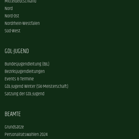
Mitteldeutschland
Nord
Nord-Ost
Nordrhein-Westfalen
Süd-West
GDL-JUGEND
Bundesjugendleitung (BJL)
Bezirksjugendleitungen
Events & Termine
GDL-Jugend Winter (Ski-Meisterschaft)
Satzung der GDL-Jugend
BEAMTE
Grundsätze
Personalratswahlen 2024