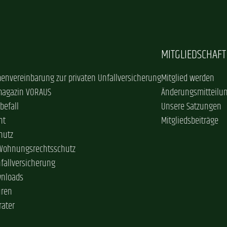
MITGLIEDSCHAFT
envereinbarung zur privaten Unfallversicherung
Mitglied werden
magazin VORAUS
Änderungsmitteilu
befall
Unsere Satzungen
ht
Mitgliedsbeiträge
hutz
 Wohnungsrechtsschutz
nfallversicherung
wnloads
üren
rater