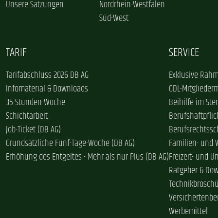
Unsere Satzungen
Nordrhein-Westfalen
Süd-West
TARIF
SERVICE
Tarifabschluss 2026 DB AG
Exklusive Rahm
Infomaterial & Downloads
GDL-Mitglieder
35-Stunden-Woche
Beihilfe im Ster
Schichtarbeit
Berufshaftpflic
Job-Ticket (DB AG)
Berufsrechtssc
Grundsätzliche Fünf-Tage-Woche (DB AG)
Familien- und
Erhöhung des Entgeltes - Mehr als nur Plus (DB AG)
Freizeit- und U
Ratgeber & Do
Technikbrosch
Versichertenbe
Werbemittel