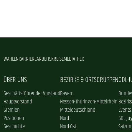
WAHLEN
KARRIERE
ARBEITSKREISE
MEDIATHEK
ÜBER UNS
BEZIRKE & ORTSGRUPPEN
GDL-
Geschäftsführender Vorstand
Bayern
Bundes
Hauptvorstand
Hessen-Thüringen-Mittelrhein
Bezirk
Gremien
Mitteldeutschland
Events
Positionen
Nord
GDL-Ju
Geschichte
Nord-Ost
Satzun