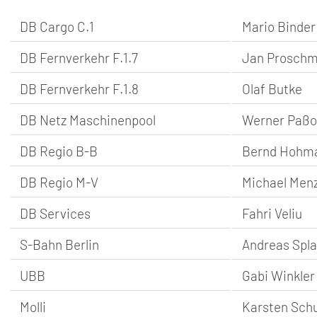
SENIOREN
DB Cargo C.1
Mario Binder
TARIF
DB Fernverkehr F.1.7
Jan Prosch
SERVICE
DB Fernverkehr F.1.8
Olaf Butke
MITGLIEDSCHAFT
DB Netz Maschinenpool
Werner Paßo
DB Regio B-B
Bernd Hohm
PRESSE
DB Regio M-V
Michael Menz
DB Services
Fahri Veliu
S-Bahn Berlin
Andreas Spla
UBB
Gabi Winkler
Molli
Karsten Schu