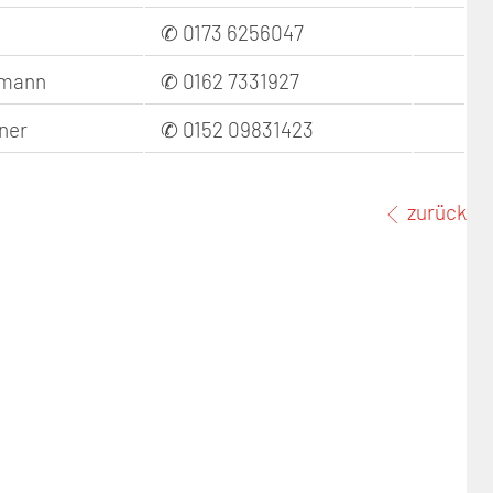
✆ 0173 6256047
fmann
✆ 0162 7331927
ner
✆ 0152 09831423
zurück