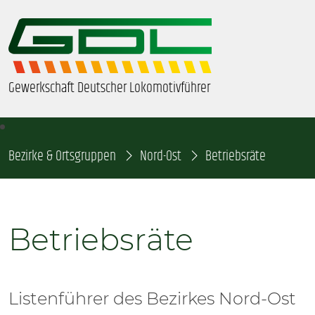
Gewerkschaft Deutscher Lokomotivführer
Bezirke & Ortsgruppen
ÜBER UNS
Nord-Ost
Betriebsräte
BEZIRKE & ORTSGRUPPEN
Betriebsräte
GDL-JUGEND
BEAMTE
Listenführer des Bezirkes Nord-Ost