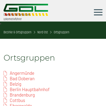
Gewerkschaft Deutscher
Lokomotivführer
Bezirke & Ortsgruppen
Nord-Ost
Ortsgruppen
Ortsgruppen
Angermünde
Bad Doberan
Belzig
Berlin Hauptbahnhof
Brandenburg
Cottbus
Eberswalde