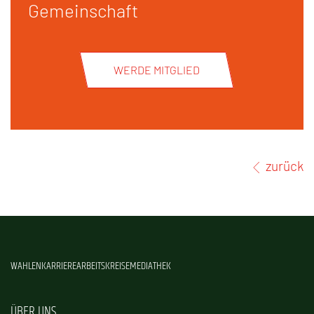
Gemeinschaft
WERDE MITGLIED
zurück
WAHLEN
KARRIERE
ARBEITSKREISE
MEDIATHEK
ÜBER UNS