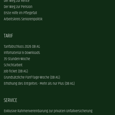
Der Weg zur Rente
Der Weg zur Pension
Erste Hilfe im Pflegefall
Arbeitskreis Seniorenpolitik
TARIF
Tarifabschluss 2026 DB AG
Infomaterial & Downloads
35-Stunden-Woche
Schichtarbeit
Job-Ticket (DB AG)
Grundsätzliche Fünf-Tage-Woche (DB AG)
Erhöhung des Entgeltes - Mehr als nur Plus (DB AG)
SERVICE
Exklusive Rahmenvereinbarung zur privaten Unfallversicherung