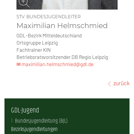
STV. BUNDESJUGENDLEITER
Maximilian Helmschmied
GDL-Bezirk Mitteldeutschland
Ortsgruppe Leipzig
Fachtrainer KIN
Betriebsratsvorsitzender DB Regio Leipzig
✉ maximilian.helmschmied@gdl.de
zurück
GDL-Jugend
Bundesjugendleitung (BJL)
Bezirksjugendleitungen