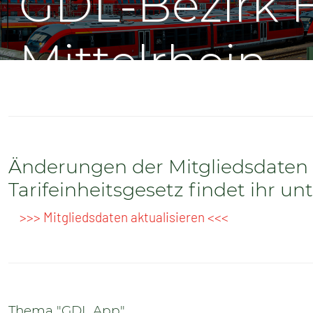
GDL-Bezirk 
SENIOREN
TARIF
Mittelrhein
SERVICE
MITGLIEDSCHAFT
PRESSE
Änderungen der Mitgliedsdaten 
Tarifeinheitsgesetz findet ihr un
>>> Mitgliedsdaten aktualisieren <<<
Thema "GDL App"