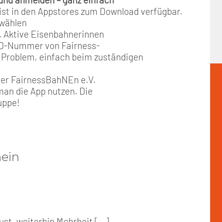
ist in den Appstores zum Download verfügbar.
swählen
ch. Aktive Eisenbahnerinnen
 ID-Nummer von Fairness-
 Problem, einfach beim zuständigen
oder FairnessBahNEn e.V.
man die App nutzen. Die
uppe!
hein
st, weiterhin Mehrheit [...]