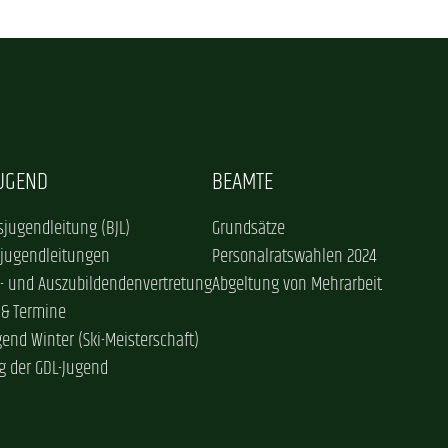
JUGEND
BEAMTE
jugendleitung (BJL)
Grundsätze
sjugendleitungen
Personalratswahlen 2024
- und Auszubildendenvertretung
Abgeltung von Mehrarbeit
 & Termine
gend Winter (Ski-Meisterschaft)
g der GDL-Jugend