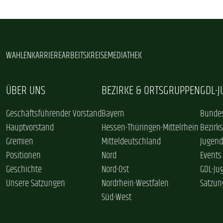
WAHLEN
KARRIERE
ARBEITSKREISE
MEDIATHEK
ÜBER UNS
BEZIRKE & ORTSGRUPPEN
GDL-
Geschäftsführender Vorstand
Bayern
Bundes
Hauptvorstand
Hessen-Thüringen-Mittelrhein
Bezirk
Gremien
Mitteldeutschland
Jugend
Positionen
Nord
Events
Geschichte
Nord-Ost
GDL-Ju
Unsere Satzungen
Nordrhein-Westfalen
Satzun
Süd-West