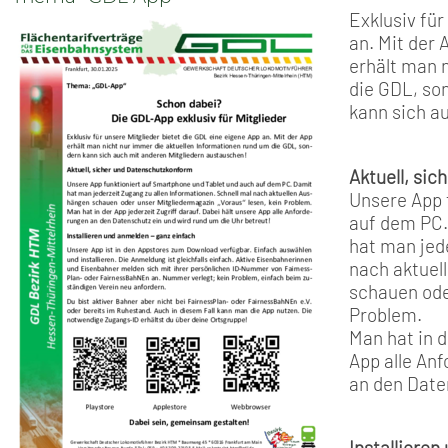
Exklusiv für
an. Mit der 
erhält man 
die GDL, so
kann sich a
Aktuell, si
Unsere App 
auf dem PC
hat man jede
nach aktuel
schauen ode
Problem.
Man hat in d
App alle An
an den Date
Installieren