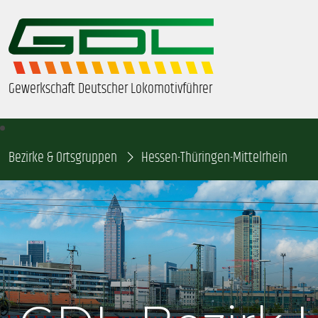
Gewerkschaft Deutscher Lokomotivführer
Bezirke & Ortsgruppen
ÜBER UNS
Hessen-Thüringen-Mittelrhein
BEZIRKE & ORTSGRUPPEN
GDL-JUGEND
BEAMTE