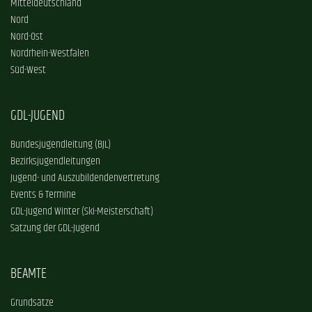
Mitteldeutschland
Nord
Nord-Ost
Nordrhein-Westfalen
Süd-West
GDL-JUGEND
Bundesjugendleitung (BJL)
Bezirksjugendleitungen
Jugend- und Auszubildendenvertretung
Events & Termine
GDL-Jugend Winter (Ski-Meisterschaft)
Satzung der GDL-Jugend
BEAMTE
Grundsätze