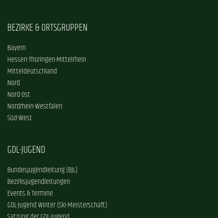
BEZIRKE & ORTSGRUPPEN
Bayern
Hessen-Thüringen-Mittelrhein
Mitteldeutschland
Nord
Nord-Ost
Nordrhein-Westfalen
Süd-West
GDL-JUGEND
Bundesjugendleitung (BJL)
Bezirksjugendleitungen
Events & Termine
GDL-Jugend Winter (Ski-Meisterschaft)
Satzung der GDL-Jugend