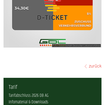
Foto: Gewerkschaft Deutscher Lokomotivführer
zurück
Tarif
Tarifabschluss 2026 DB AG
Infomaterial & Downloads